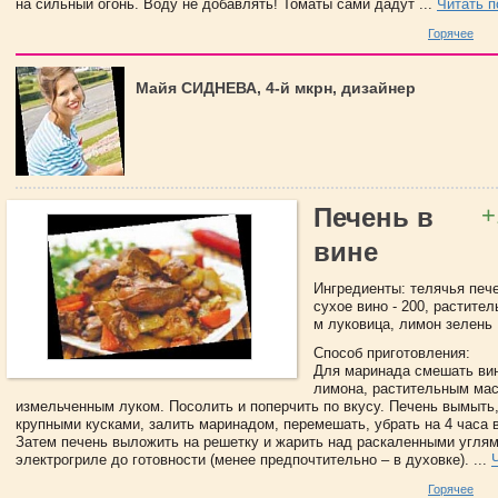
на сильный огонь. Воду не добавлять! Томаты сами дадут ...
Читать 
Горячее
Майя СИДНЕВА, 4-й мкрн, дизайнер
+
Печень в
вине
Ингредиенты: телячья пече
сухое вино - 200, растител
м луковица, лимон зелень
Способ приготовления:
Для маринада смешать вин
лимона, растительным ма
измельченным луком. Посолить и поперчить по вкусу. Печень вымыть,
крупными кусками, залить маринадом, перемешать, убрать на 4 часа 
Затем печень выложить на решетку и жарить над раскаленными углям
электрогриле до готовности (менее предпочтительно – в духовке). ...
Горячее