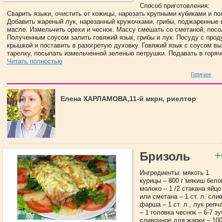
Способ приготовления:
Сварить языки, очистить от кожицы, нарезать крупными кубиками и по
Добавить жареный лук, нарезанный кружочками, грибы, поджаренные 
масле. Измельчить орехи и чеснок. Массу смешать со сметаной, посо
Полученным соусом залить говяжий язык, грибы и лук. Посуду с прод
крышкой и поставить в разогретую духовку. Говяжий язык с соусом в
тарелку, посыпать измельченной зеленью петрушки. Подавать в горяче
Читать полностью
Горячее
Елена ХАРЛАМОВА,11-й мкрн, риелтор
+
Бризоль
Ингредиенты: мякоть 1
курицы – 800 г мякиш белог
молоко – 1 /2 стакана яйцо
или сметана – 1 ст. л. сл
фарша – 1 ст. л., лук реп
– 1 головка чеснок – 6-7 зу
сливочное для жарки – 100