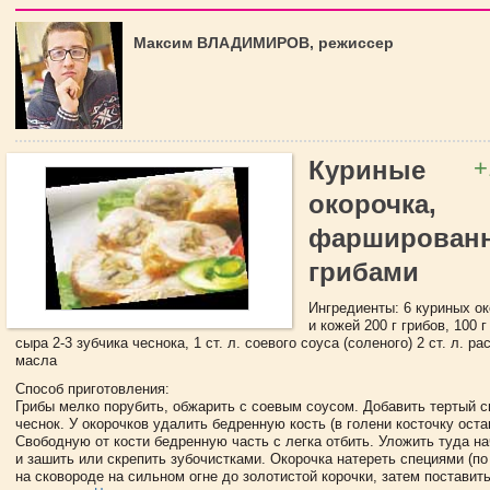
Максим ВЛАДИМИРОВ, режиссер
+
Куриные
окорочка,
фарширован
грибами
Ингредиенты: 6 куриных о
и кожей 200 г грибов, 100 г
сыра 2-3 зубчика чеснока, 1 ст. л. соевого соуса (соленого) 2 ст. л. р
масла
Способ приготовления:
Грибы мелко порубить, обжарить с соевым соусом. Добавить тертый 
чеснок. У окорочков удалить бедренную кость (в голени косточку оста
Свободную от кости бедренную часть с легка отбить. Уложить туда на
и зашить или скрепить зубочистками. Окорочка натереть специями (по
на сковороде на сильном огне до золотистой корочки, затем поставит