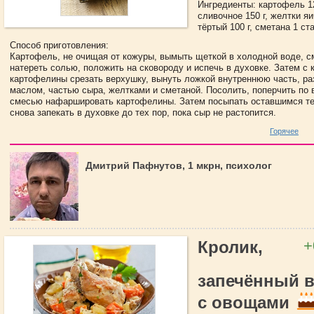
Ингредиенты: картофель 1
сливочное 150 г, желтки яи
тёртый 100 г, сметана 1 ст
Способ приготовления:
Картофель, не очищая от кожуры, вымыть щеткой в холодной воде, с
натереть солью, положить на сковороду и испечь в духовке. Затем с 
картофелины срезать верхушку, вынуть ложкой внутреннюю часть, ра
маслом, частью сыра, желтками и сметаной. Посолить, поперчить по в
смесью нафаршировать картофелины. Затем посыпать оставшимся т
снова запекать в духовке до тех пор, пока сыр не растопится.
Горячее
Дмитрий Пафнутов, 1 мкрн, психолог
+
Кролик,
запечённый в
с овощами