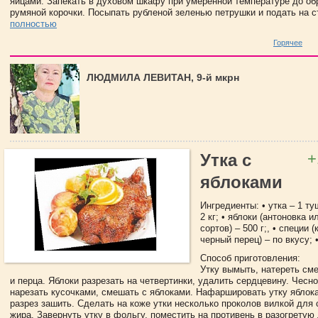
яйцами. Запекать в духовом шкафу при умеренной температуре до об
румяной корочки. Посыпать рубленой зеленью петрушки и подать на с
полностью
Горячее
ЛЮДМИЛА ЛЕВИТАН, 9-й мкрн
+
Утка с
яблоками
Ингредиенты: • утка – 1 т
2 кг; • яблоки (антоновка 
сортов) – 500 г;, • специи 
черный перец) – по вкусу; •
Способ приготовления:
Утку вымыть, натереть см
и перца. Яблоки разрезать на четвертинки, удалить сердцевину. Чесно
нарезать кусочками, смешать с яблоками. Нафаршировать утку яблок
разрез зашить. Сделать на коже утки несколько проколов вилкой для
жира. Завернуть утку в фольгу, поместить на противень в разогрету