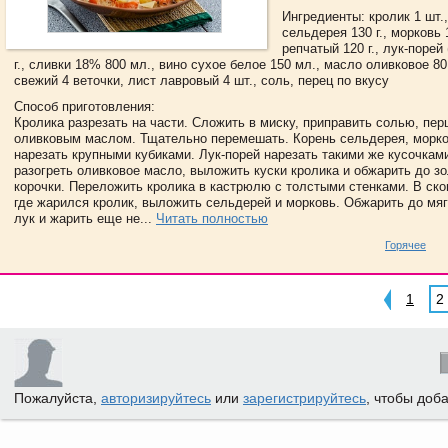
Ингредиенты: кролик 1 шт.
сельдерея 130 г., морковь 1
репчатый 120 г., лук-порей
г., сливки 18% 800 мл., вино сухое белое 150 мл., масло оливковое 80
свежий 4 веточки, лист лавровый 4 шт., соль, перец по вкусу
Способ приготовления:
Кролика разрезать на части. Сложить в миску, приправить солью, пер
оливковым маслом. Тщательно перемешать. Корень сельдерея, морко
нарезать крупными кубиками. Лук-порей нарезать такими же кусочкам
разогреть оливковое масло, выложить куски кролика и обжарить до з
корочки. Переложить кролика в кастрюлю с толстыми стенками. В ск
где жарился кролик, выложить сельдерей и морковь. Обжарить до мяг
лук и жарить еще не...
Читать полностью
Горячее
1
2
Пожалуйста,
авторизируйтесь
или
зарегистрируйтесь
, чтобы доб