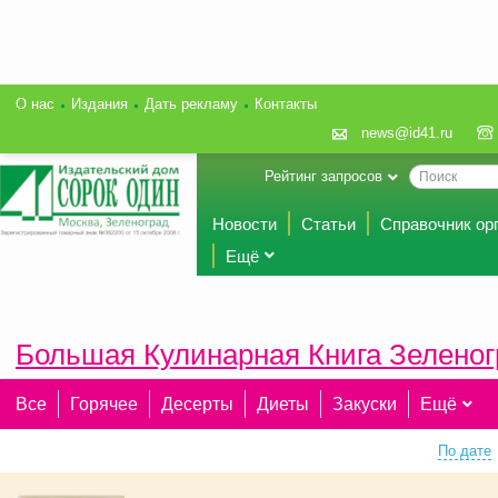
О нас
Издания
Дать рекламу
Контакты
news@id41.ru
Рейтинг запросов
Новости
Статьи
Справочник ор
Ещё
Большая Кулинарная Книга Зеленог
Все
Горячее
Десерты
Диеты
Закуски
Ещё
По дате