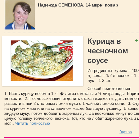
Надежда СЕМЕНОВА, 14 мкрн, повар
+
Курица в
чесночном
соусе
Ингредиенты: курица – 1000
л, вода – 1/2 л чеснок – 1 ш
лук – 1-2 шт.
Способ приготовления:
1. Взять курицу весом в 1 кг, � литра сметаны и ½ литра воды. Вари
мягкости. 2. После закипания отделить стакан жидкости, дать немног
развести в ней 2 столовые ложки муки с 1 чайной ложкой соли. 3. О
на курином жире или на сливочном масле большую луковицу. В конце
жидкую муку, потом добавить жареный лук. За несколько минут до сня
целую головку толченого чеснока. Тот, кто не любит жареного лука и 
мог...
Читать полностью
Горячее