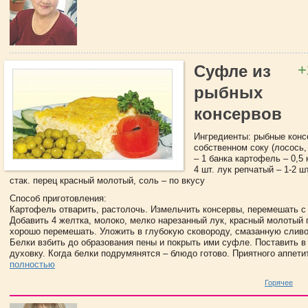
+
Суфле из
рыбных
консервов
Ингредиенты: рыбные конс
собственном соку (лосось,
– 1 банка картофель – 0,5 
4 шт. лук репчатый – 1-2 шт
стак. перец красный молотый, соль – по вкусу
Способ приготовления:
Картофель отварить, растолочь. Измельчить консервы, перемешать с
Добавить 4 желтка, молоко, мелко нарезанный лук, красный молотый п
хорошо перемешать. Уложить в глубокую сковороду, смазанную слив
Белки взбить до образования пены и покрыть ими суфле. Поставить в
духовку. Когда белки подрумянятся – блюдо готово. Приятного аппетит
полностью
Горячее