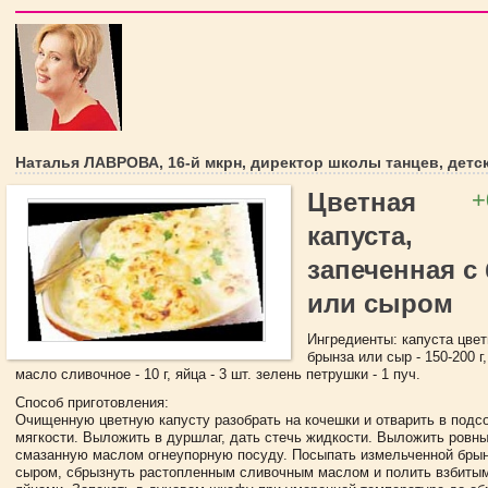
Наталья ЛАВРОВА, 16-й мкрн, директор школы танцев, детс
+
Цветная
капуста,
запеченная с
или сыром
Ингредиенты: капуста цветн
брынза или сыр - 150-200 г,
масло сливочное - 10 г, яйца - 3 шт. зелень петрушки - 1 пуч.
Способ приготовления:
Очищенную цветную капусту разобрать на кочешки и отварить в подс
мягкости. Выложить в дуршлаг, дать стечь жидкости. Выложить ровн
смазанную маслом огнеупорную посуду. Посыпать измельченной брын
сыром, сбрызнуть растопленным сливочным маслом и полить взбиты