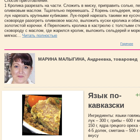
Способ приготовления:
1 Кролика разрезать на части. Сложить в миску, приправить солью, п
оливковым маслом. Тщательно перемешать. 2 Корень сельдерея, мор
лук нарезать крупными кубиками. Лук-порей нарезать такими же кусоч
сковороде разогреть оливковое масло, выложить куски кролика и обж
золотистой корочки. 4 Переложить кролика в кастрюлю с толстыми ст
сковороду с маслом, где жарился кролик, выложить сельдерей и мор
мягкос...
Читать полностью
Горячее
МАРИНА МАЛЫГИНА, Андреевка, товаровед
+
Язык по-
кавказски
Ингредиенты: языки говяжь
лук – 300 г, грибы – 600 г
150 г, ядра грецкого ореха 
4-5 долек, сметана – 500 г
вкусу