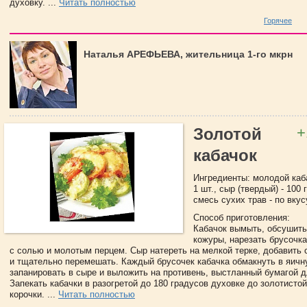
духовку. ...
Читать полностью
Горячее
Наталья АРЕФЬЕВА, жительница 1-го мкрн
+
Золотой
кабачок
Ингредиенты: молодой кабач
1 шт., сыр (твердый) - 100 
смесь сухих трав - по вкус
Способ приготовления:
Кабачок вымыть, обсушить,
кожуры, нарезать брусочка
с солью и молотым перцем. Сыр натереть на мелкой терке, добавить 
и тщательно перемешать. Каждый брусочек кабачка обмакнуть в яичн
запанировать в сыре и выложить на противень, выстланный бумагой д
Запекать кабачки в разогретой до 180 градусов духовке до золотисто
корочки. ...
Читать полностью