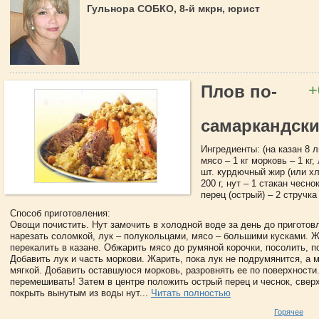
Гульнора СОБКО, 8-й мкрн, юрист
+
Плов по-
самаркандск
Ингредиенты: (на казан 8 ли
мясо – 1 кг морковь – 1 кг,
шт. курдючный жир (или хл
200 г, нут – 1 стакан чесно
перец (острый) – 2 стручка 
Способ приготовления:
Овощи почистить. Нут замочить в холодной воде за день до приготов
нарезать соломкой, лук – полукольцами, мясо – большими кусками. Ж
перекалить в казане. Обжарить мясо до румяной корочки, посолить, п
Добавить лук и часть моркови. Жарить, пока лук не подрумянится, а 
мягкой. Добавить оставшуюся морковь, разровнять ее по поверхности
перемешивать! Затем в центре положить острый перец и чеснок, свер
покрыть вынутым из воды нут...
Читать полностью
Горячее