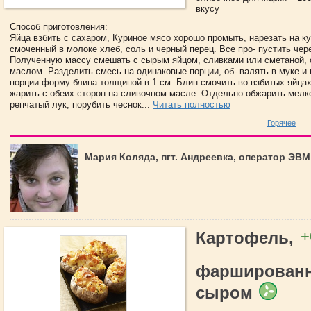
вкусу
Способ приготовления:
Яйца взбить с сахаром, Куриное мясо хорошо промыть, нарезать на к
смоченный в молоке хлеб, соль и черный перец. Все про- пустить чер
Полученную массу смешать с сырым яйцом, сливками или сметаной,
маслом. Разделить смесь на одинаковые порции, об- валять в муке и
порции форму блина толщиной в 1 см. Блин смочить во взбитых яйцах
жарить с обеих сторон на сливочном масле. Отдельно обжарить мел
репчатый лук, порубить чеснок...
Читать полностью
Горячее
Мария Коляда, пгт. Андреевка, оператор ЭВМ
+
Картофель,
фарширован
сыром