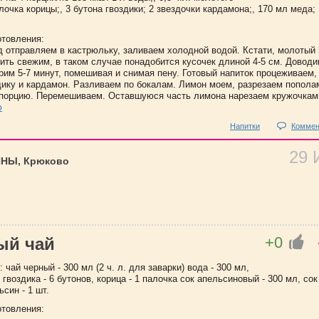
лочка корицы;, 3 бутона гвоздики; 2 звездочки кардамона;, 170 мл меда; 
отовления:
д отправляем в кастрюльку, заливаем холодной водой. Кстати, молотый
ить свежим, в таком случае понадобится кусочек длиной 4-5 см. Доводи
рим 5-7 минут, помешивая и снимая пену. Готовый напиток процеживаем,
здику и кардамон. Разливаем по бокалам. Лимон моем, разрезаем попола
порцию. Перемешиваем. Оставшуюся часть лимона нарезаем кружочкам
ю
Напитки
Коммен
29
ИНЫ, Крюково
+0
ый чай
 чай черный - 300 мл (2 ч. л. для заварки) вода - 300 мл,
л. гвоздика - 6 бутонов, корица - 1 палочка сок апельсиновый - 300 мл, сок
син - 1 шт.
отовления: