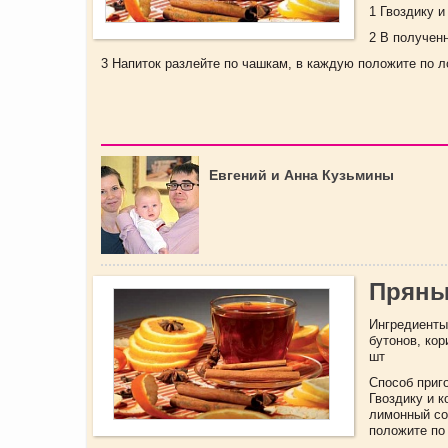
1 Гвоздику и
2 В получен
3 Напиток разлейте по чашкам, в каждую положите по л
Евгений и Анна Кузьмины
Пряны
Ингредиенты:
бутонов, кор
шт
Способ приг
Гвоздику и к
лимонный сок
положите по