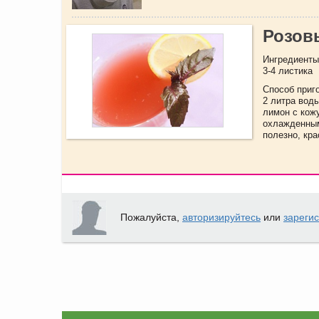
Розов
Ингредиенты:
3-4 листика
Способ приг
2 литра воды
лимон с кожу
охлажденным
полезно, кра
Пожалуйста,
авторизируйтесь
или
зареги