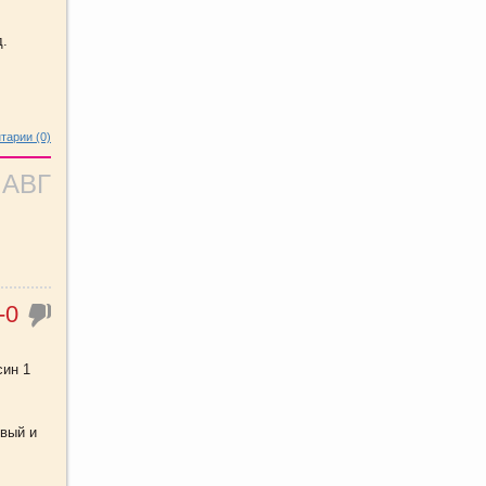
д.
тарии (0)
 АВГ
-0
син 1
овый и