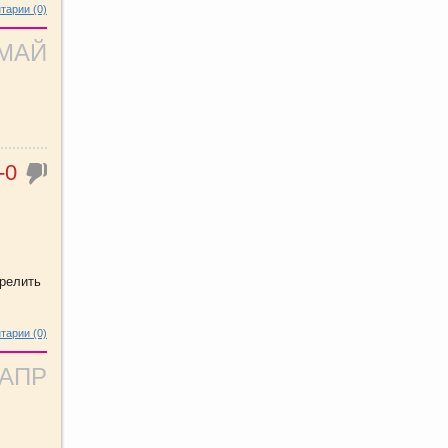
тарии (0)
 МАЙ
-0
ерелить
тарии (0)
 АПР