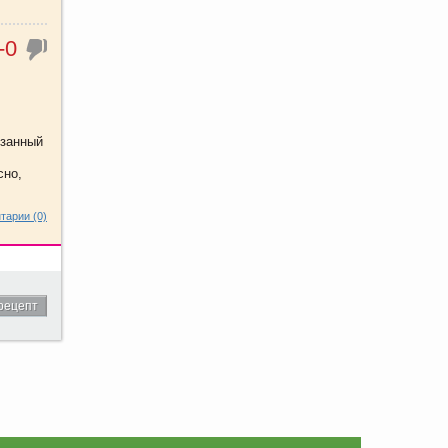
-0
езанный
сно,
тарии (0)
рецепт