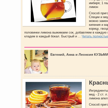
имбиря; 1 па
лимон
Способ приг
Специи и ме
можно замен
кипения и ва
корицу, гво
половинки лимона выжимаем сок, добавляем в каждую 
кладем в каждый бокал. Быстрый и ...
Читать полность
Евгений, Анна и Леонсия КУЗЬМ
Красн
Ингредиенты:
мед - 2 ст. 
лимона апель
Способ приг