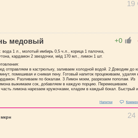
19
+0
нь медовый
 вода 1 л., молотый имбирь 0,5 ч.л., корица 1 палочка,
утона, кардамон 2 звездочки, мёд 170 мл., лимон 1 шт.
отовления:
мед отправляем в кастрюльку, заливаем холодной водой. 2 Доводим до к
минут, помешивая и снимая пену. Готовый напиток процеживаем, удаляя 
кардамон. Разливаем по бокалам. 3 Лимон моем, разрезаем пополам. Из
имона выжимаем сок, добавляем в каждую порцию. Перемешиваем.
часть лимона нарезаем кружочками, кладем в каждый бокал. Быстрый 
Напитки
Коммен
24
 мкрн