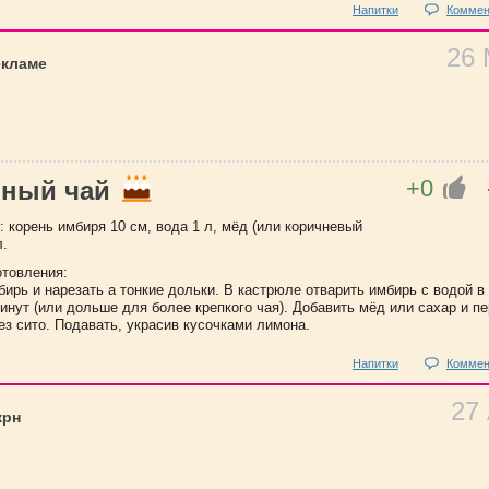
Напитки
Коммен
26
екламе
+0
ный чай
 корень имбиря 10 см, вода 1 л, мёд (или коричневый
л.
отовления:
ирь и нарезать а тонкие дольки. В кастрюле отварить имбирь с водой в
инут (или дольше для более крепкого чая). Добавить мёд или сахар и п
ез сито. Подавать, украсив кусочками лимона.
Напитки
Коммен
27
крн