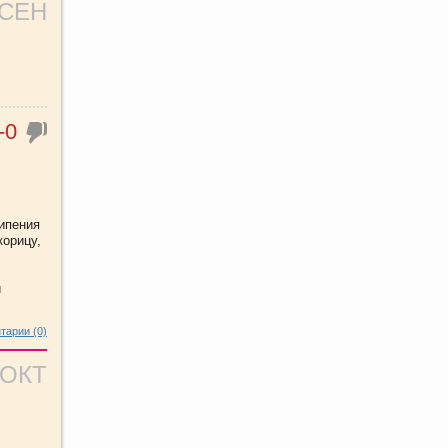
 СЕН
-0
ипения
корицу,
и
тарии (0)
 ОКТ