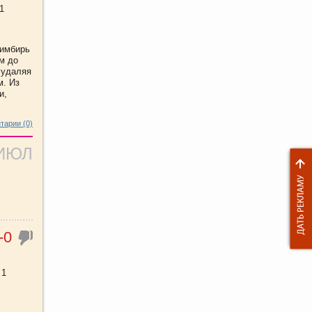
1
 имбирь
м до
 удаляя
м. Из
и,
тарии (0)
 ИЮЛ
-0
 1