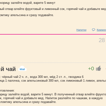
 корицу залейте водой, варите 5 минут
ный отвар влейте фруктовый и лимонный сок, горячий чай и добавьте ме
омтику апельсина и сразу подавайте.
Напитки
Коммен
28
+0
й чай
 чёрный чай 2 ч. л., вода 300 мл, мёд 2 ст. л., гвоздика 6
ица 1 палочка, сок апельсиновый 300 мл, сок лимоновый 1 лимон, апель
отовления:
орицу залейте водой, варите 5 минут. В полученный отвар влейте фрукт
, горячий чай и добавьте мед. Напиток разлейте по чашкам, в каждую
 ломтику апельсина и сразу подавайте.