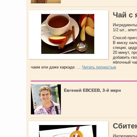
Чай с
Ингредиенты:
1/2 шт., апел
Способ приг
В миску нал
специи, цед
20 минут, п
добавить гво
яблочный ча
чаем или даже каркаде. ...
Читать полностью
Евгений ЕВСЕЕВ, 3-й мкрн
Сбите
Ингредиенты: