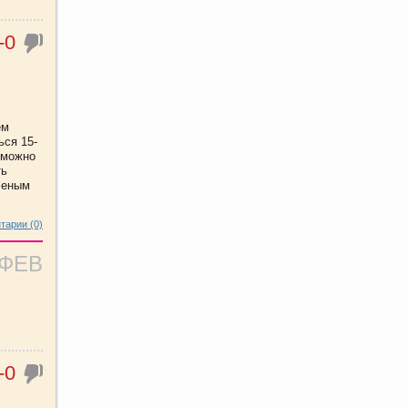
-0
ем
ься 15-
 можно
ть
леным
тарии (0)
 ФЕВ
-0