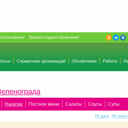
использования
Правила подачи объявлений
татьи
Справочник организаций
Объявления
Работа
Н
Зеленограда
Напитки
Постное меню
Салаты
Соусы
Супы
По дате
По попул