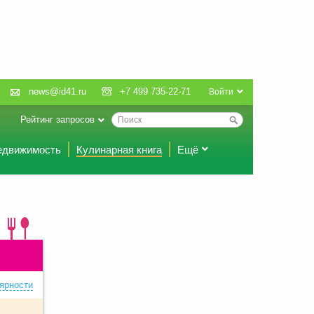
news@id41.ru
+7 499 735-22-71
Войти
Рейтинг запросов
едвижимость
Кулинарная книга
Ещё
ярности