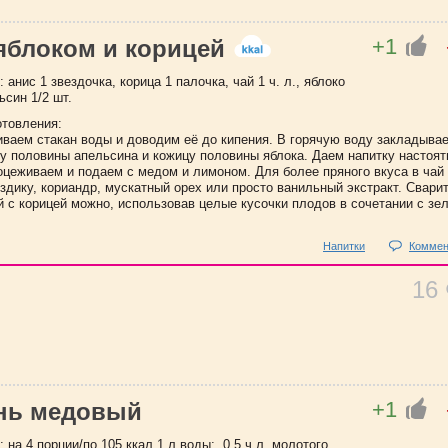
+1
 яблоком и корицей
 анис 1 звездочка, корица 1 палочка, чай 1 ч. л., яблоко
ьсин 1/2 шт.
отовления:
иваем стакан воды и доводим её до кипения. В горячую воду закладыва
ру половины апельсина и кожицу половины яблока. Даем напитку настоят
роцеживаем и подаем с медом и лимоном. Для более пряного вкуса в чай
здику, кориандр, мускатный орех или просто ванильный экстракт. Свари
й с корицей можно, использовав целые кусочки плодов в сочетании с зе
Напитки
Коммен
16
+1
нь медовый
 на 4 порции/по 105 ккал 1 л воды;, 0,5 ч.л. молотого