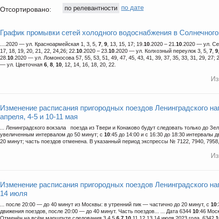
по релевантности
по дате
Отсортировано:
График промывки сетей холодного водоснабжения в Солнечного
....2020 — ул. Красноармейская 1, 3, 5,
7
,
9
, 13, 15, 17; 19.
10
.2020 – 21.
10
.2020 — ул. Се
17, 18, 19, 20, 21, 22, 24,26; 22.
10
.2020 – 23.
10
.2020 — ул. Колхозный переулок 3, 5,
7
,
9
28.
10
.2020 — ул. Ломоносова 57, 55, 53, 51, 49, 47, 45, 43, 41, 39, 37, 35, 33, 31, 29, 27; 
— ул. Цветочная
6
,
8
,
10
, 12, 14, 16, 18, 20, 22.
Из
Изменение расписания пригородных поездов Ленинградского на
апреля, 4-5 и 10-11 мая
... Ленинградского вокзала поезда из Твери и Конаково будут следовать только до Зе
увеличенным интервалом до 50 минут; c
10
:45 до 14:00 и с 16:30 до 18:30 интервалы
20 минут; часть поездов отменена. В указанный период экспрессы № 7122, 7940, 7958, 
Из
Изменение расписания пригородных поездов Ленинградского на
14 июля
... после 20:00 — до 40 минут из Москвы: в утренний пик — частично до 20 минут, с
10
движения поездов, после 20:00 — до 40 минут. Часть поездов... ... Дата 6344
10
:46 Мос
Отменён на всём маршруте следования 3,4,5,
6
,
7
,
10
,11,12,13,14 июля 2023 года. 6342
1