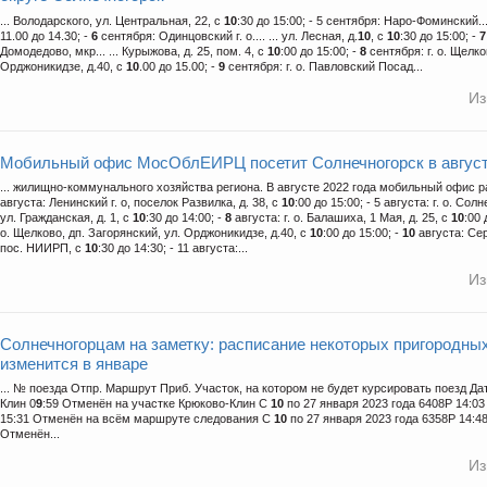
... Володарского, ул. Центральная, 22, с
10
:30 до 15:00; - 5 сентября: Наро-Фоминский... 
11.00 до 14.30; -
6
сентября: Одинцовский г. о.... ... ул. Лесная, д.
10
, с
10
:30 до 15:00; -
7
Домодедово, мкр... ... Курыжова, д. 25, пом. 4, с
10
:00 до 15:00; -
8
сентября: г. о. Щелков
Орджоникидзе, д.40, с
10
.00 до 15.00; -
9
сентября: г. о. Павловский Посад...
Из
Мобильный офис МосОблЕИРЦ посетит Солнечногорск в авгус
... жилищно-коммунального хозяйства региона. В августе 2022 года мобильный офис ра
августа: Ленинский г. о, поселок Развилка, д. 38, с
10
:00 до 15:00; - 5 августа: г. о. Сол
ул. Гражданская, д. 1, с
10
:30 до 14:00; -
8
августа: г. о. Балашиха, 1 Мая, д. 25, с
10
:00 
о. Щелково, дп. Загорянский, ул. Орджоникидзе, д.40, с
10
:00 до 15:00; -
10
августа: Сер
пос. НИИРП, с
10
:30 до 14:30; - 11 августа:...
Из
Солнечногорцам на заметку: расписание некоторых пригородн
изменится в январе
... № поезда Отпр. Маршрут Приб. Участок, на котором не будет курсировать поезд Да
Клин 0
9
:59 Отменён на участке Крюково-Клин С
10
по 27 января 2023 года 6408Р 14:0
15:31 Отменён на всём маршруте следования С
10
по 27 января 2023 года 6358Р 14:4
Отменён...
Из