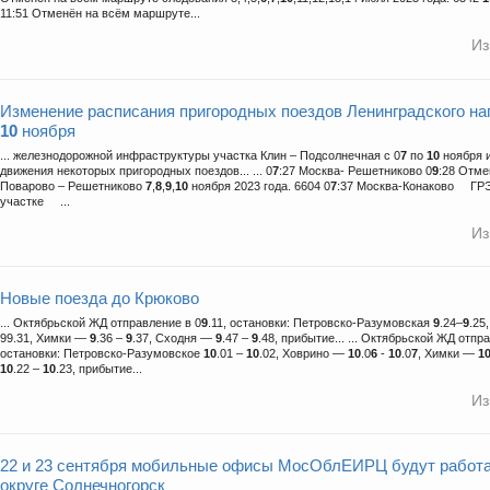
11:51 Отменён на всём маршруте...
Из
Изменение расписания пригородных поездов Ленинградского н
10
ноября
... железнодорожной инфраструктуры участка Клин – Подсолнечная с 0
7
по
10
ноября 
движения некоторых пригородных поездов... ... 0
7
:27 Москва- Решетниково 0
9
:28 Отме
Поварово – Решетниково
7
,
8
,
9
,
10
ноября 2023 года. 6604 0
7
:37 Москва-Конаково Г
участке ...
Из
Новые поезда до Крюково
... Октябрьской ЖД отправление в 0
9
.11, остановки: Петровско-Разумовская
9
.24–
9
.25
99.31, Химки —
9
.36 –
9
.37, Сходня —
9
.47 –
9
.48, прибытие... ... Октябрьской ЖД отпр
остановки: Петровско-Разумовское
10
.01 –
10
.02, Ховрино —
10
.0
6
-
10
.0
7
, Химки —
1
10
.22 –
10
.23, прибытие...
Из
22 и 23 сентября мобильные офисы МосОблЕИРЦ будут работа
округе Солнечногорск