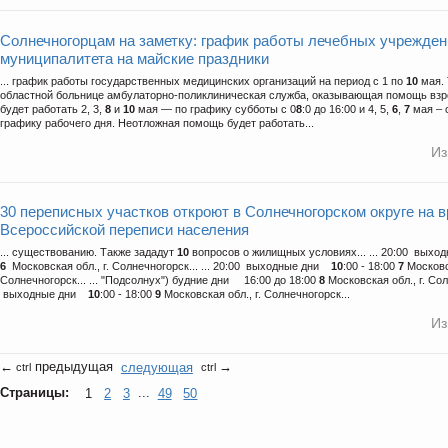
Солнечногорцам на заметку: график работы лечебных учрежден
муниципалитета на майские праздники
... график работы государственных медицинских организаций на период с 1 по
10
мая. 
областной больнице амбулаторно-поликлиническая служба, оказывающая помощь вз
будет работать 2, 3,
8
и
10
мая — по графику субботы с 0
8
:0 до 16:00 и 4, 5,
6
,
7
мая – 
графику рабочего дня. Неотложная помощь будет работать...
Из
30 переписных участков откроют в Солнечногорском округе на 
Всероссийской переписи населения
... существованию. Также зададут
10
вопросов о жилищных условиях... ... 20:00 вых
6
Московская обл., г. Солнечногорск... ... 20:00 выходные дни
10
:00 - 18:00
7
Московск
Солнечногорск... ... "Подсолнух") будние дни 16:00 до 18:00
8
Московская обл., г. Солн
выходные дни
10
:00 - 18:00
9
Московская обл., г. Солнечногорск...
Из
←
предыдущая
следующая
→
ctrl
ctrl
Страницы:
1
2
3
...
49
50