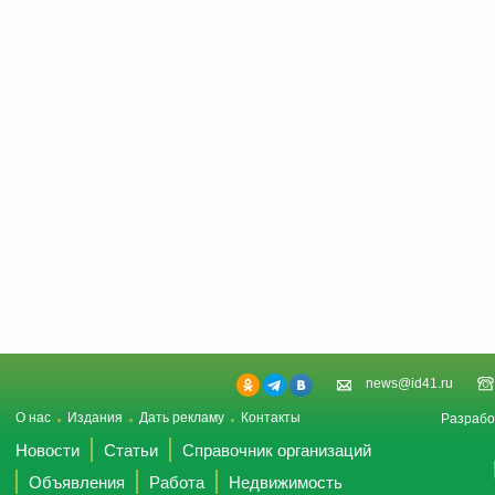
news@id41.ru
О нас
Издания
Дать рекламу
Контакты
Разрабо
Новости
Статьи
Справочник организаций
Объявления
Работа
Недвижимость