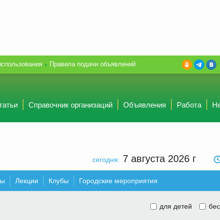
использования
Правила подачи объявлений
татьи
Справочник организаций
Объявления
Работа
Н
7 августа 2026
г
сегодня:
ры
Лекции
Клубы
Городские мероприятия
для детей
бес