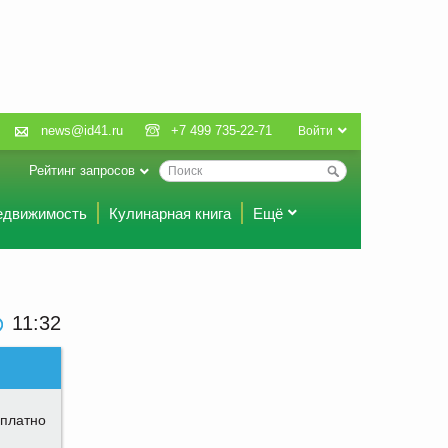
news@id41.ru
+7 499 735-22-71
Войти
Рейтинг запросов
едвижимость
Кулинарная книга
Ещё
11:32
платно