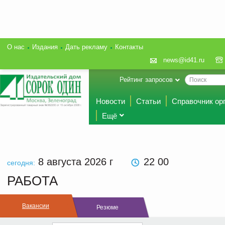
О нас
Издания
Дать рекламу
Контакты
news@id41.ru
Рейтинг запросов
Новости
Статьи
Справочник ор
Ещё
8 августа 2026
г
22 00
сегодня:
РАБОТА
Вакансии
Резюме