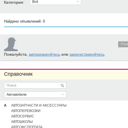
Всё
Категория:
Найдено объявлений: 0
Раз
Пожалуйста,
авторизируйтесь
или
зарегистрируйтесь
Справочник
Автомобили
А
АВТОЗАПЧАСТИ И АКСЕССУАРЫ
АВТОПЕРЕВОЗКИ
АВТОСЕРВИС
АВТОШКОЛЫ
АВТОЭКСПЕРТИЗА