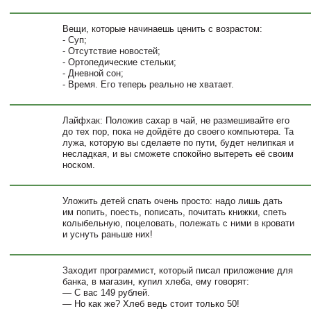
Вещи, которые начинаешь ценить с возрастом:
- Суп;
- Отсутствие новостей;
- Ортопедические стельки;
- Дневной сон;
- Время. Его теперь реально не хватает.
Лайфхак: Положив сахар в чай, не размешивайте его
до тех пор, пока не дойдёте до своего компьютера. Та
лужа, которую вы сделаете по пути, будет нелипкая и
несладкая, и вы сможете спокойно вытереть её своим
носком.
Уложить детей спать очень просто: надо лишь дать
им попить, поесть, пописать, почитать книжки, спеть
колыбельную, поцеловать, полежать с ними в кровати
и уснуть раньше них!
Заходит программист, который писал приложение для
банка, в магазин, купил хлеба, ему говорят:
— С вас 149 рублей.
— Но как же? Хлеб ведь стоит только 50!