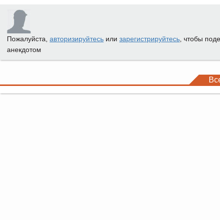
Пожалуйста,
авторизируйтесь
или
зарегистрируйтесь
, чтобы под
анекдотом
Вс