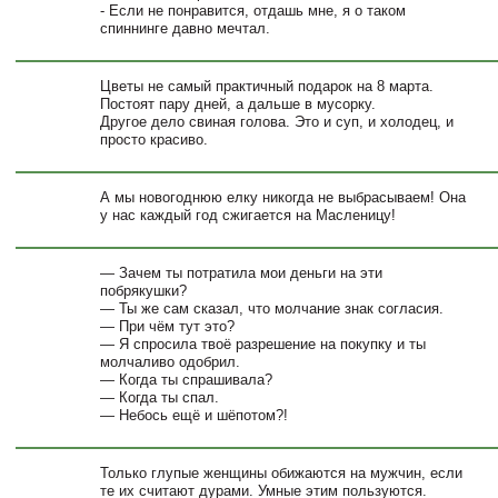
- Если не понравится, отдашь мне, я о таком
спиннинге давно мечтал.
Цветы не самый практичный подарок на 8 марта.
Постоят пару дней, а дальше в мусорку.
Другое дело свиная голова. Это и суп, и холодец, и
просто красиво.
А мы новогоднюю елку никогда не выбрасываем! Она
у нас каждый год сжигается на Масленицу!
— Зачем ты потратила мои деньги на эти
побрякушки?
— Ты же сам сказал, что молчание знак согласия.
— При чём тут это?
— Я спросила твоё разрешение на покупку и ты
молчаливо одобрил.
— Когда ты спрашивала?
— Когда ты спал.
— Небось ещё и шёпотом?!
Только глупые женщины обижаются на мужчин, если
те их считают дурами. Умные этим пользуются.