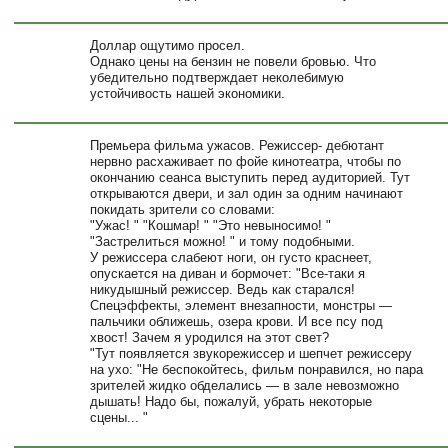
Доллар ощутимо просел.
Однако цены на бензин не повели бровью. Что
убедительно подтверждает неколебимую
устойчивость нашей экономики.
Премьера фильма ужасов. Режиссер- дебютант
нервно расхаживает по фойе кинотеатра, чтобы по
окончанию сеанса выступить перед аудиторией. Тут
открываются двери, и зал один за одним начинают
покидать зрители со словами:
"Ужас! " "Кошмар! " "Это невыносимо! "
"Застрелиться можно! " и тому подобными.
У режиссера слабеют ноги, он густо краснеет,
опускается на диван и бормочет: "Все-таки я
никудышный режиссер. Ведь как старался!
Спецэффекты, элемент внезапности, монстры —
пальчики оближешь, озера крови. И все псу под
хвост! Зачем я уродился на этот свет?
"Тут появляется звукорежиссер и шепчет режиссеру
на ухо: "Не беспокойтесь, фильм понравился, но пара
зрителей жидко обделались — в зале невозможно
дышать! Надо бы, пожалуй, убрать некоторые
сцены... "