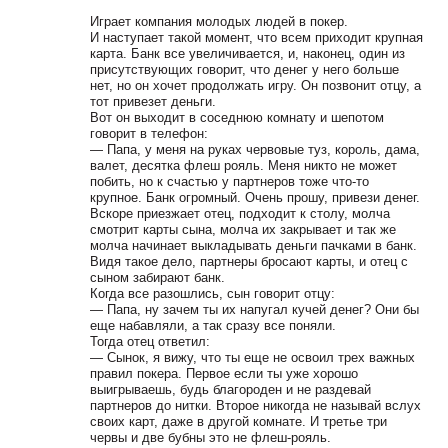
Играет компания молодых людей в покер.
И наступает такой момент, что всем приходит крупная
карта. Банк все увеличивается, и, наконец, один из
присутствующих говорит, что денег у него больше
нет, но он хочет продолжать игру. Он позвонит отцу, а
тот привезет деньги.
Вот он выходит в соседнюю комнату и шепотом
говорит в телефон:
— Папа, у меня на руках червовые туз, король, дама,
валет, десятка флеш рояль. Меня никто не может
побить, но к счастью у партнеров тоже что-то
крупное. Банк огромный. Очень прошу, привези денег.
Вскоре приезжает отец, подходит к столу, молча
смотрит карты сына, молча их закрывает и так же
молча начинает выкладывать деньги пачками в банк.
Видя такое дело, партнеры бросают карты, и отец с
сыном забирают банк.
Когда все разошлись, сын говорит отцу:
— Папа, ну зачем ты их напугал кучей денег? Они бы
еще набавляли, а так сразу все поняли.
Тогда отец ответил:
— Сынок, я вижу, что ты еще не освоил трех важных
правил покера. Первое если ты уже хорошо
выигрываешь, будь благороден и не раздевай
партнеров до нитки. Второе никогда не называй вслух
своих карт, даже в другой комнате. И третье три
червы и две бубны это не флеш-рояль.