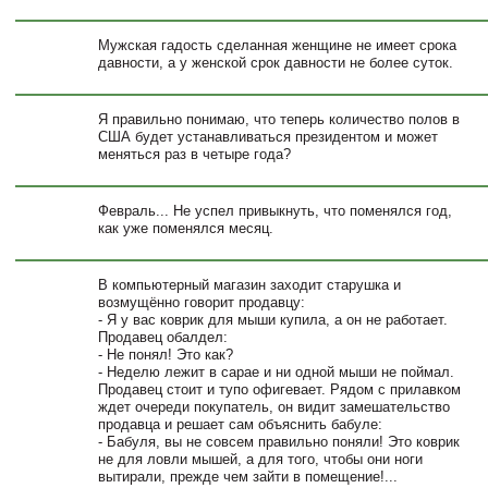
Мужская гадость сделанная женщине не имеет срока
давности, а у женской срок давности не более суток.
Я правильно понимаю, что теперь количество полов в
США будет устанавливаться президентом и может
меняться раз в четыре года?
Февраль... Не успел привыкнуть, что поменялся год,
как уже поменялся месяц.
В компьютерный магазин заходит старушка и
возмущённо говорит продавцу:
- Я у вас коврик для мыши купила, а он не работает.
Продавец обалдел:
- Не понял! Это как?
- Неделю лежит в сарае и ни одной мыши не поймал.
Продавец стоит и тупо офигевает. Рядом с прилавком
ждет очереди покупатель, он видит замешательство
продавца и решает сам объяснить бабуле:
- Бабуля, вы не совсем правильно поняли! Это коврик
не для ловли мышей, а для того, чтобы они ноги
вытирали, прежде чем зайти в помещение!...