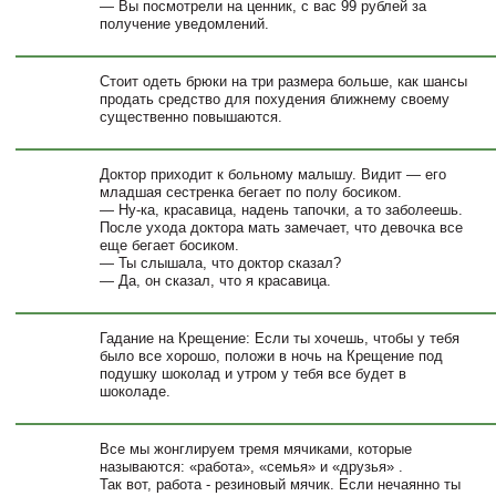
— Вы посмотрели на ценник, с вас 99 рублей за
получение уведомлений.
Стоит одеть брюки на три размера больше, как шансы
продать средство для похудения ближнему своему
существенно повышаются.
Доктор приходит к больному малышу. Видит — его
младшая сестренка бегает по полу босиком.
— Ну-ка, красавица, надень тапочки, а то заболеешь.
После ухода доктора мать замечает, что девочка все
еще бегает босиком.
— Ты слышала, что доктор сказал?
— Да, он сказал, что я красавица.
Гадание на Крещение: Если ты хочешь, чтобы у тебя
было все хорошо, положи в ночь на Крещение под
подушку шоколад и утром у тебя все будет в
шоколаде.
Все мы жонглируем тремя мячиками, которые
называются: «работа», «семья» и «друзья» .
Так вот, работа - резиновый мячик. Если нечаянно ты