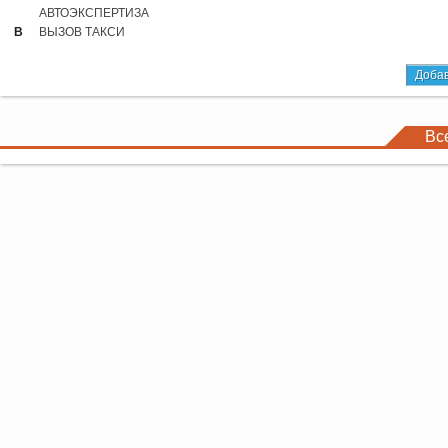
АВТОЭКСПЕРТИЗА
В
ВЫЗОВ ТАКСИ
Добав
Вс