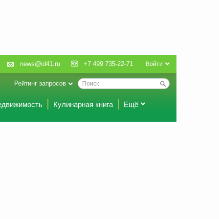
news@id41.ru
+7 499 735-22-71
Войти
Рейтинг запросов
едвижимость
Кулинарная книга
Ещё