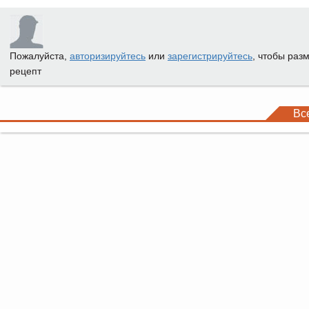
Пожалуйста,
авторизируйтесь
или
зарегистрируйтесь
, чтобы раз
рецепт
Вс