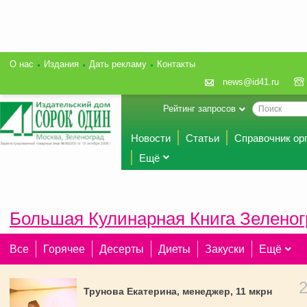
О нас
Издания
Дать рекламу
Контакты
news@id41.ru
Рейтинг запросов
Новости
Статьи
Справочник ор
Ещё
Большая Кулинарная Книга Зеленог
Все
Горячее
Десерты
Диеты
Закуски
Ещё
Трунова Екатерина, менеджер, 11 мкрн