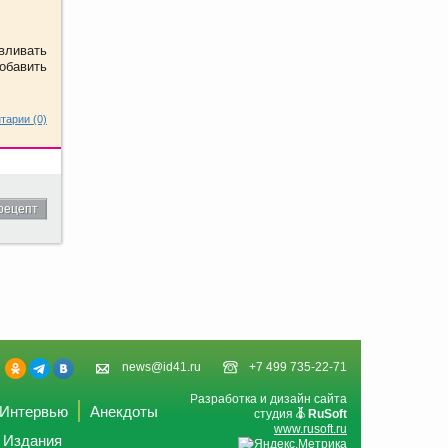
 вливать
добавить
тарии (0)
рецепт
news@id41.ru
+7 499 735-22-71
Разработка и дизайн сайта
Интервью
Анекдоты
студия
RuSoft
www.rusoft.ru
Издания