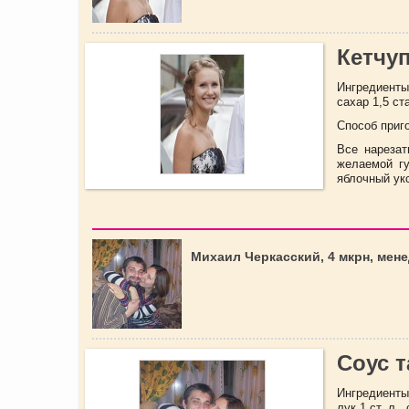
Кетчу
Ингредиенты: 
сахар 1,5 ст
Способ приг
Все нарезат
желаемой гу
яблочный укс
Михаил Черкасский, 4 мкрн, мен
Соус т
Ингредиенты:
лук 1 ст. л.,