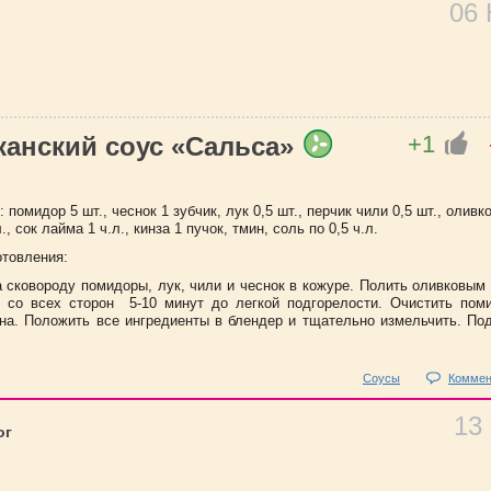
06
+1
канский соус «Cальса»
 помидор 5 шт., чеснок 1 зубчик, лук 0,5 шт., перчик чили 0,5 шт., оливк
., сок лайма 1 ч.л., кинза 1 пучок, тмин, соль по 0,5 ч.л.
отовления:
 сковороду помидоры, лук, чили и чеснок в кожуре. Полить оливковым
 со всех сторон 5-10 минут до легкой подгорелости. Очистить пом
на. Положить все ингредиенты в блендер и тщательно измельчить. Под
Соусы
Коммен
13
ог