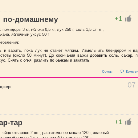
+1
п по-домашнему
помидоры 3 кг, яблоки 0,5 кг, лук 250 г, соль 1,5 ст. л.,
акана, яблочный уксус 50 г
отовления:
ь и варить, пока лук не станет мягким. Измельчить блендером и ва
стоты (около 50 минут). До окончания варки добавить соль, сахар, 
ус. Снять с огня, разлить по банкам и закатать.
Соусы
Коммен
07
еджер
+1
ар-тар
 яйцо отварное 2 шт., растительное масло 120 г, зеленый
 соленый огурец 1 шт., горчица 40 г, сметана 120 г