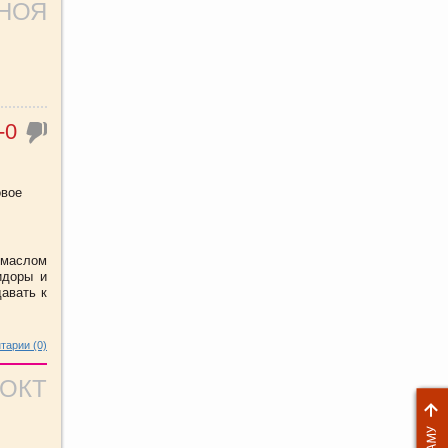
 НОЯ
-0
овое
 маслом
идоры и
авать к
тарии (0)
 ОКТ