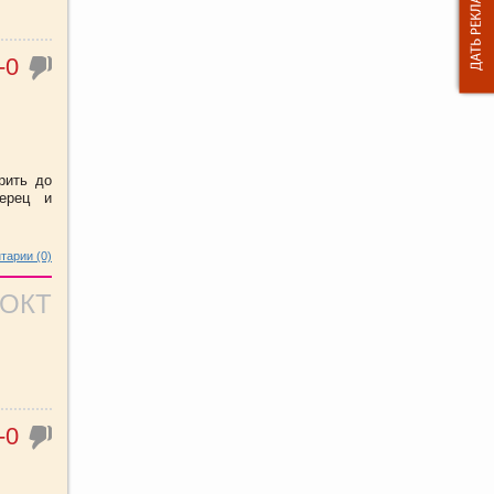
-0
рить до
перец и
тарии (0)
 ОКТ
-0