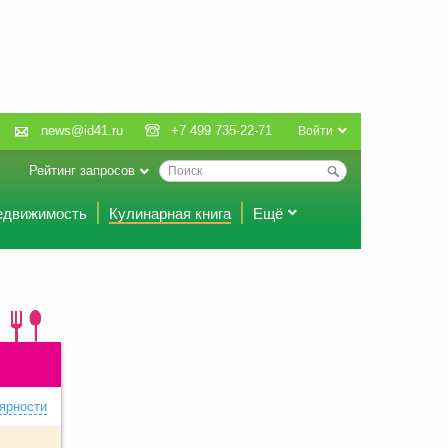
news@id41.ru
+7 499 735-22-71
Войти
Рейтинг запросов
едвижимость
Кулинарная книга
Ещё
ярности