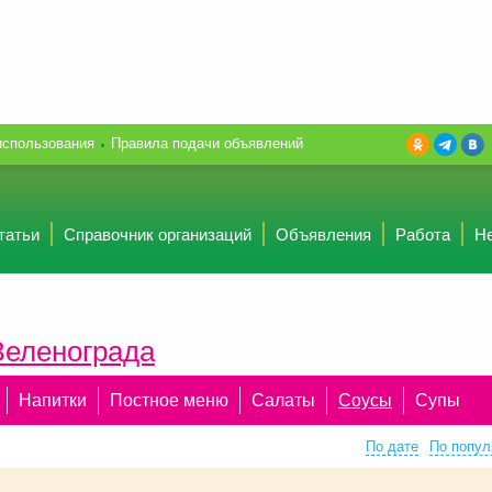
использования
Правила подачи объявлений
татьи
Справочник организаций
Объявления
Работа
Н
Зеленограда
Напитки
Постное меню
Салаты
Соусы
Супы
По дате
По попул