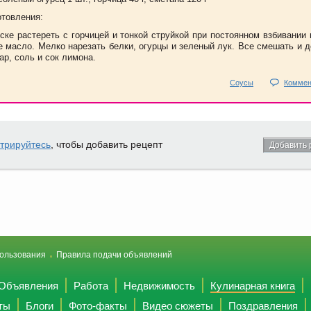
отовления:
ске растереть с горчицей и тонкой струйкой при постоянном взбивании
е масло. Мелко нарезать белки, огурцы и зеленый лук. Все смешать и 
ар, соль и сок лимона.
Соусы
Коммен
стрируйтесь
, чтобы добавить рецепт
Добавить 
ользования
Правила подачи объявлений
Объявления
Работа
Недвижимость
Кулинарная книга
ты
Блоги
Фото-факты
Видео сюжеты
Поздравления