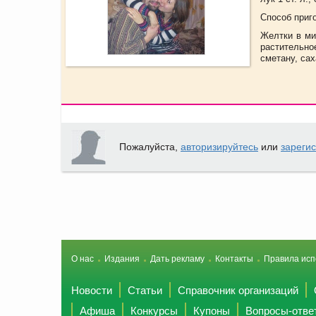
Способ приг
Желтки в ми
растительно
сметану, сах
Пожалуйста,
авторизируйтесь
или
зареги
О нас
Издания
Дать рекламу
Контакты
Правила исп
Новости
Статьи
Справочник организаций
Афиша
Конкурсы
Купоны
Вопросы-отве