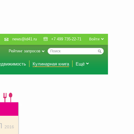
news@id41.ru
+7 499 735-22-71
Войти
Рейтинг запросов
едвижимость
Кулинарная книга
Ещё
Л
2016