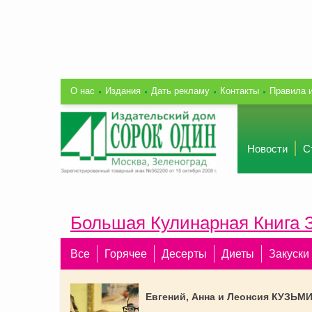
О нас
Издания
Дать рекламу
Контакты
Правила 
Новости
С
Большая Кулинарная Книга 
Все
Горячее
Десерты
Диеты
Закуски
Евгений, Анна и Леонсия КУЗЬМ