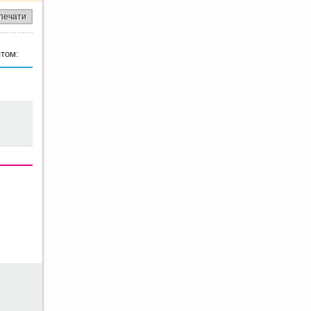
печати
том: