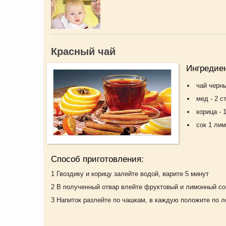
Красный чай
Ингредие
чай черны
мед - 2 с
корица - 
сок 1 лим
Способ приготовления:
1 Гвоздику и корицу залейте водой, варите 5 минут
2 В полученный отвар влейте фруктовый и лимонный сок
3 Напиток разлейте по чашкам, в каждую положите по л