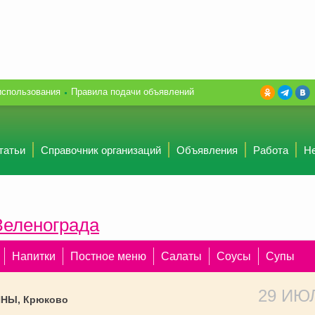
использования
Правила подачи объявлений
татьи
Справочник организаций
Объявления
Работа
Н
Зеленограда
Напитки
Постное меню
Салаты
Соусы
Супы
29 ИЮ
ИНЫ, Крюково