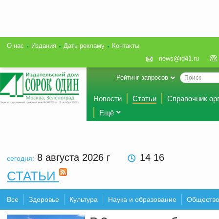
О нас
Издания
Дать рекламу
Контакты
news@id41.ru
Рейтинг запросов
Новости
Статьи
Справочник ор
Ещё
8 августа 2026
г
14 16
сегодня:
СТАТЬИ
Все
Здоровье
Культура
Наука и образование
Обществ