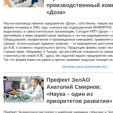
производственный ком
«Доза»
Научно-производственное предприятие «Доза», собственно, новым наз
фирма основана в 1991 году, сначала как подразделение ВНИИФТРИ,
выделилась в самостоятельную организацию. Сегодня НПП «Доза» – 
крупнейших в мире разработчиков приборов и систем радиационного к
Оборудование, изобретенное и произведенное компанией, применяетс
сферах, использующих ядерную энергию, – от медицинских рентгенов
до АЭС и атомного ледокольного флота. Продукцию фирмы знают бол
странах мира. Например, в Турции, где российские специалисты заве
строительство новой АЭС: здесь без изделий нашего предприятия ника
Так что фирма известна давно и прочно занимает ведущие позиции на
Окружная газета Зеленограда «41»
Префект ЗелАО
Анатолий Смирнов:
«Наука – один из
приоритетов развития»
Префект Зеленограда рассказал о наиболее значимых событиях в Зел