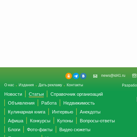
news@id41.ru
О нас
Издания
Дать рекламу
Контакты
Разрабо
Новости
Статьи
Справочник организаций
Объявления
Работа
Недвижимость
Кулинарная книга
Интервью
Анекдоты
Афиша
Конкурсы
Купоны
Вопросы-ответы
Блоги
Фото-факты
Видео сюжеты