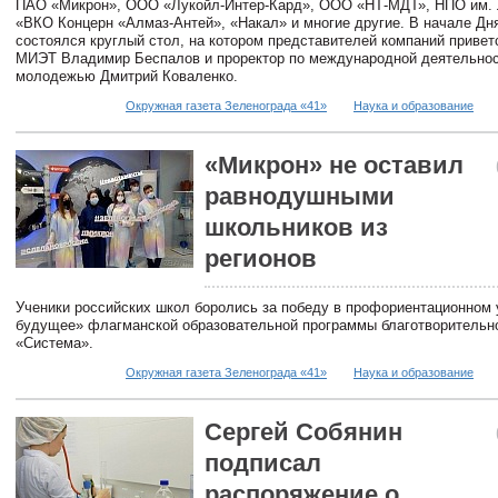
ПАО «Микрон», ООО «Лукойл-Интер-Кард», ООО «НТ-МДТ», НПО им. 
«ВКО Концерн «Алмаз-Антей», «Накал» и многие другие. В начале Дн
состоялся круглый стол, на котором представителей компаний привет
МИЭТ Владимир Беспалов и проректор по международной деятельност
молодежью Дмитрий Коваленко.
Окружная газета Зеленограда «41»
Наука и образование
«Микрон» не оставил
равнодушными
школьников из
регионов
Ученики российских школ боролись за победу в профориентационном 
будущее» флагманской образовательной программы благотворительн
«Система».
Окружная газета Зеленограда «41»
Наука и образование
Сергей Собянин
подписал
распоряжение о