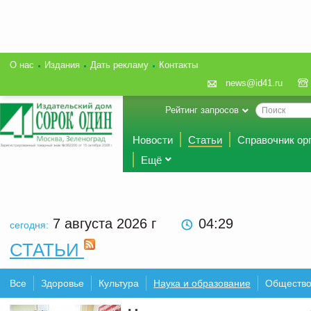
О нас
Издания
Дать рекламу
Контакты
news@id41.ru
Рейтинг запросов
Новости
Статьи
Справочник ор
Ещё
7 августа 2026
г
04:29
сегодня:
СТАТЬИ
Все
Здоровье
Культура
Наука и образование
Обществ