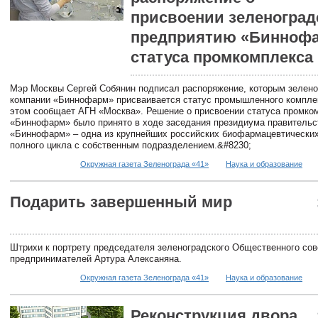
присвоении зеленоград
предприятию «Бинноф
статуса промкомплекса
Мэр Москвы Сергей Собянин подписал распоряжение, которым зелено
компании «Биннофарм» присваивается статус промышленного компле
этом сообщает АГН «Москва». Решение о присвоении статуса промко
«Биннофарм» было принято в ходе заседания президиума правительс
«Биннофарм» – одна из крупнейших российских биофармацевтически
полного цикла с собственным подразделением.&#8230;
Окружная газета Зеленограда «41»
Наука и образование
Подарить завершенный мир
Штрихи к портрету председателя зеленоградского Общественного сов
предпринимателей Артура Алексаняна.
Окружная газета Зеленограда «41»
Наука и образование
Реконструкция двора