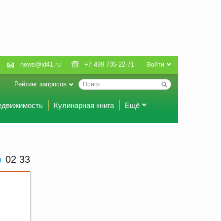
news@id41.ru
+7 499 735-22-71
Войти
Рейтинг запросов
едвижимость
Кулинарная книга
Ещё
02 33