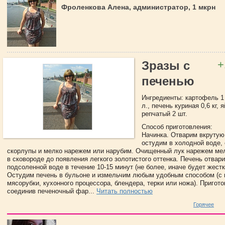
Фроленкова Алена, администратор, 1 мкрн
+
Зразы с
печенью
Ингредиенты: картофель 1 к
л., печень куриная 0,6 кг, я
репчатый 2 шт.
Способ приготовления:
Начинка. Отварим вкрутую
остудим в холодной воде, 
скорлупы и мелко нарежем или нарубим. Очищенный лук нарежем ме
в сковороде до появления легкого золотистого оттенка. Печень отвари
подсоленной воде в течение 10-15 минут (не более, иначе будет жестко
Остудим печень в бульоне и измельчим любым удобным способом (с
мясорубки, кухонного процессора, блендера, терки или ножа). Пригото
соединив печеночный фар...
Читать полностью
Горячее