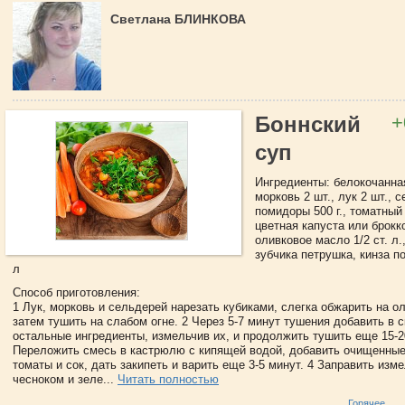
Светлана БЛИНКОВА
+
Боннский
суп
Ингредиенты: белокочанная
морковь 2 шт., лук 2 шт., с
помидоры 500 г., томатный с
цветная капуста или брокко
оливковое масло 1/2 ст. л.
зубчика петрушка, кинза по
л
Способ приготовления:
1 Лук, морковь и сельдерей нарезать кубиками, слегка обжарить на о
затем тушить на слабом огне. 2 Через 5-7 минут тушения добавить в 
остальные ингредиенты, измельчив их, и продолжить тушить еще 15-2
Переложить смесь в кастрюлю с кипящей водой, добавить очищенные
томаты и сок, дать закипеть и варить еще 3-5 минут. 4 Заправить из
чесноком и зеле...
Читать полностью
Горячее