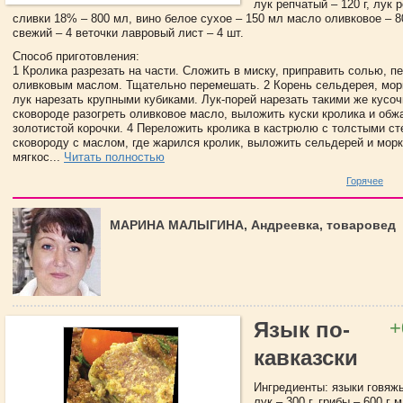
лук репчатый – 120 г, лук 
сливки 18% – 800 мл, вино белое сухое – 150 мл масло оливковое – 8
свежий – 4 веточки лавровый лист – 4 шт.
Способ приготовления:
1 Кролика разрезать на части. Сложить в миску, приправить солью, п
оливковым маслом. Тщательно перемешать. 2 Корень сельдерея, мор
лук нарезать крупными кубиками. Лук-порей нарезать такими же кусоч
сковороде разогреть оливковое масло, выложить куски кролика и обж
золотистой корочки. 4 Переложить кролика в кастрюлю с толстыми ст
сковороду с маслом, где жарился кролик, выложить сельдерей и мор
мягкос...
Читать полностью
Горячее
МАРИНА МАЛЫГИНА, Андреевка, товаровед
+
Язык по-
кавказски
Ингредиенты: языки говяжь
лук – 300 г, грибы – 600 г