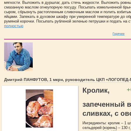
мягкости. Выложить в дуршлаг, дать стечь жидкости. Выложить ровн
смазанную маслом огнеупорную посуду. Посыпать измельченной брын
сыром, сбрызнуть растопленным сливочным маслом и полить взбиты
яйцами. Запекать в духовом шкафу при умеренной температуре до об
румяной корочки. Посыпать рубленой зеленью петрушки и подать на с
полностью
Горячее
Дмитрий ПАНФУТОВ, 1 мкрн, руководитель ЦКП «ЛОГОПЕД
+
Кролик,
запеченный 
сливках, с о
Ингредиенты: кролик – 1 шт.
сельдерей (корень) – 130 г,