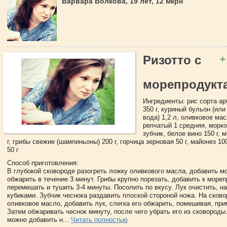
Варвара Волкова, 19 лет, 12 мкрн
+
Ризотто с
морепродукт
Ингредиенты: рис сорта ар
350 г, куриный бульон (или
вода) 1,2 л, оливковое масл
репчатый 1 средняя, морков
зубчик, белое вино 150 г, 
г, грибы свежие (шампиньоны) 200 г, горчица зерновая 50 г, майонез 10
50 г
Способ приготовления:
В глубокой сковороде разогреть ложку оливкового масла, добавить м
обжарить в течение 3 минут. Грибы крупно порезать, добавить к море
перемешать и тушить 3-4 минуты. Посолить по вкусу. Лук очистить, н
кубиками. Зубчик чеснока раздавить плоской стороной ножа. На сково
оливковое масло, добавить лук, слегка его обжарить, помешивая, при
Затем обжаривать чеснок минуту, после чего убрать его из сковород
можно добавить н...
Читать полностью