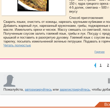
150 г, ядра грецкого ореха 
4-5 долек, сметана – 500 г
вкусу
Способ приготовления:
Сварить языки, очистить от кожицы, нарезать крупными кубиками и по
Добавить жареный лук, нарезанный кружочками, грибы, поджаренные 
масле. Измельчить орехи и чеснок. Массу смешать со сметаной, посо
Полученным соусом залить говяжий язык, грибы и лук. Посуду с прод
крышкой и поставить в разогретую духовку. Говяжий язык с соусом в
тарелку, посыпать измельченной зеленью петрушки. Подавать в горяче
Читать полностью
Горячее
1
2
Пожалуйста,
авторизируйтесь
или
зарегистрируйтесь
, чтобы доб
Вс