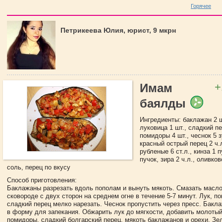
Горячее
Петрикеева Юлия, юрист, 9 мкрн
+
Имам
баялды
Ингредиенты: баклажан 2 ш
луковица 1 шт., сладкий пе
помидоры 4 шт., чеснок 5 
красный острый перец 2 ч.л
рубленые 6 ст.л., кинза 1 
пучок, зира 2 ч.л., оливков
соль, перец по вкусу
Способ приготовления:
Баклажаны разрезать вдоль пополам и вынуть мякоть. Смазать масло
сковороде с двух сторон на среднем огне в течение 5-7 минут. Лук, п
сладкий перец мелко нарезать. Чеснок пропустить через пресс. Бак
в форму для запекания. Обжарить лук до мягкости, добавить молотый
помидоры, сладкий болгарский перец, мякоть баклажанов и орехи. Зе