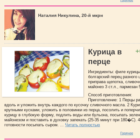
Наталия Никулина, 20-й мкрн
+
Курица в
перце
Ингредиенты: филе курицы 
болгарский перец разного ц
приправа щепотка, сливочн
майонез 3 ст.л., пармезан 5
Способ приготовления:
Приготовление: 1 Перцы р
вдоль и уложить внутрь каждого по кусочку сливочного масла. 2 Кури
крупными кусками, уложить в половинки из перца, посолить и поперчи
курицу в глубокую форму, подлить воды или бульона, посыпать зеле
майонезом и поставить в духовку запекать (25-35 минут при 180�C). 4
готовности посыпать сыром. ...
Читать полностью
Горячее