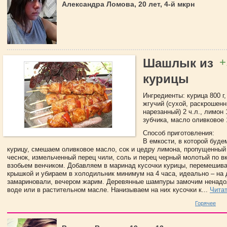
Александра Ломова, 20 лет, 4-й мкрн
+
Шашлык из
курицы
Ингредиенты: курица 800 г
жгучий (сухой, раскрошен
нарезанный) 2 ч.л., лимон 
зубчика, масло оливковое 
Способ приготовления:
В емкости, в которой буде
курицу, смешаем оливковое масло, сок и цедру лимона, пропущенный
чеснок, измельченный перец чили, соль и перец черный молотый по в
взобьем венчиком. Добавляем в маринад кусочки курицы, перемешив
крышкой и убираем в холодильник минимум на 4 часа, идеально – на д
замариновали, вечером жарим. Деревянные шампуры замочим ненадо
воде или в растительном масле. Нанизываем на них кусочки к...
Чита
Горячее