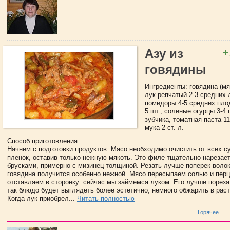
+
Азу из
говядины
Ингредиенты: говядина (мяко
лук репчатый 2-3 средних 
помидоры 4-5 средних пло
5 шт., соленые огурцы 3-4 ш
зубчика, томатная паста 11
мука 2 ст. л.
Способ приготовления:
Начнем с подготовки продуктов. Мясо необходимо очистить от всех с
пленок, оставив только нежную мякоть. Это филе тщательно нареза
брусками, примерно с мизинец толщиной. Резать лучше поперек волок
говядина получится особенно нежной. Мясо пересыпаем солью и перц
отставляем в сторонку: сейчас мы займемся луком. Его лучше порез
так блюдо будет выглядеть более эстетично, немного обжарить в рас
Когда лук приобрел...
Читать полностью
Горячее