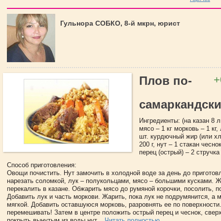
Гульнора СОБКО, 8-й мкрн, юрист
+
Плов по-
самаркандск
Ингредиенты: (на казан 8 ли
мясо – 1 кг морковь – 1 кг,
шт. курдючный жир (или хл
200 г, нут – 1 стакан чесно
перец (острый) – 2 стручка 
Способ приготовления:
Овощи почистить. Нут замочить в холодной воде за день до приготов
нарезать соломкой, лук – полукольцами, мясо – большими кусками. Ж
перекалить в казане. Обжарить мясо до румяной корочки, посолить, п
Добавить лук и часть моркови. Жарить, пока лук не подрумянится, а 
мягкой. Добавить оставшуюся морковь, разровнять ее по поверхности
перемешивать! Затем в центре положить острый перец и чеснок, свер
покрыть вынутым из воды нут...
Читать полностью