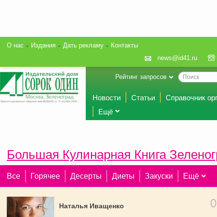
О нас
Издания
Дать рекламу
Контакты
news@id41.ru
Рейтинг запросов
Новости
Статьи
Справочник ор
Ещё
Большая Кулинарная Книга Зеленог
Все
Горячее
Десерты
Диеты
Закуски
Ещё
Наталья Иващенко