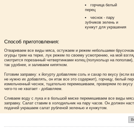
горчица белый
перец
чеснок - пару
зубчиков зелень и
кунжут для украшения
Способ приготовления:
Отвариваем все виды мяса, остужаем и режем небольшими брусочка
огурцы трем на терке, лук режем по своему усмотрению, на мой взгл
смотрится порезанный четвертинками колец (полукольцо на пополам), 
так удобнее, и заливаем кипятком.
Готовим заправку: к йогурту добавляем соль и сахар по вкусу (если в
не нужно их добавлять, он итак все это содержит), горчицу, белый пер
измельченный чеснок, тщательно перемешиваем, проверяем по вкусу 
чего-то не хватает - добавляем.
Сливаем воду с лука и в большой миске перемешиваем все виды мяса
заправку. Салат ставим в холодильник на пару часов. Он должен нас
подачей украшаем салат рубленой зеленью и кунжутом.
В