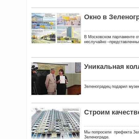
Окно в Зеленог
В Московском парламенте о
неслучайно –представленные
Уникальная кол
Зеленоградец подарил музею
Строим качеств
Мы попросили префекта Зел
Зеленограде.