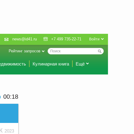
news@id41.ru
+7 499 735-22-71
Войти
Рейтинг запросов
едвижимость
Кулинарная книга
Ещё
00 18
ЕК
2023