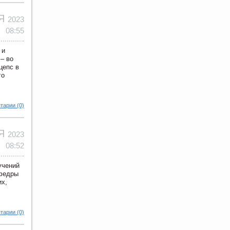
ОЯ
2023
08:55
 и
– во
цепс в
го
тарии (0)
ОЯ
2023
08:52
учений
афедры
их,
тарии (0)