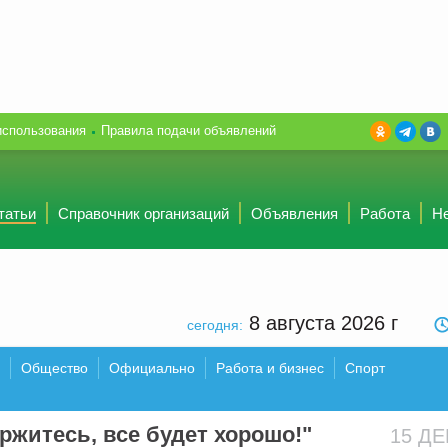
использования
Правила подачи объявлений
татьи
Справочник организаций
Объявления
Работа
Н
8 августа 2026
г
сегодня:
Общество
Официально
Работа и бизнес
Спорт
ржитесь, все будет хорошо!"
15 Д