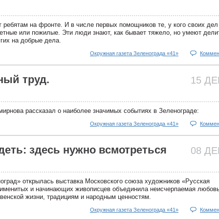
 ребятам на фронте. И в числе первых помощников те, у кого своих дел
детные или пожилые. Эти люди знают, как бывает тяжело, но умеют дели
гих на добрые дела.
Окружная газета Зеленограда «41»
Коммен
ный труд.
15 Д
ирнова рассказал о наиболее значимых событиях в Зеленограде:
Окружная газета Зеленограда «41»
Коммен
деть: здесь нужно всмотреться
08 Д
ноград» открылась выставка Московского союза художников «Русская
5 именитых и начинающих живописцев объединила неисчерпаемая любовь
венской жизни, традициям и народным ценностям.
Окружная газета Зеленограда «41»
Коммен