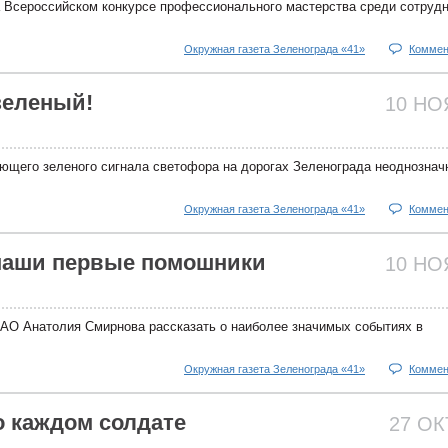
 Всероссийском конкурсе профессионального мастерства среди сотруд
Окружная газета Зеленограда «41»
Коммен
зеленый!
10 Н
ющего зеленого сигнала светофора на дорогах Зеленограда неоднознач
Окружная газета Зеленограда «41»
Коммен
наши первые помошники
10 Н
АО Анатолия Смирнова рассказать о наиболее значимых событиях в
Окружная газета Зеленограда «41»
Коммен
о каждом солдате
27 О