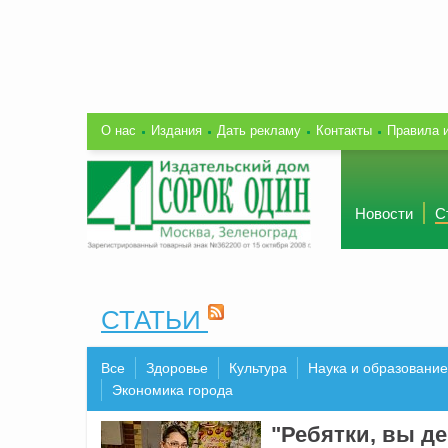
О нас
Издания
Дать рекламу
Контакты
Правила 
Новости
С
СТАТЬИ
Все
Здоровье
Культура
Наука и образование
Экономика города
"Ребятки, вы де