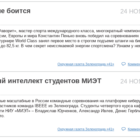
не боится
24 Н
Фаворит», мастер спорта международного класса, многократный чемпион
сии, Европы и мира Константин Пенько вновь победил на соревнованиях 
урнире World Class занял первое место в строгом подъеме штанги на би
 до 82,5 кг. В чем секрет неиссякаемой энергии спортсмена? Узнаем у не
Окружная газета Зеленограда «41»
Коммен
й интеллект студентов МИЭТ
24 Н
мые масштабные в России командные соревнования на платформе кибер
астников команда IBEEE из Зеленограда. Студенты четвертого курса к
ти НИУ «МИЭТ» – Владислав Юрченков, Александр Ивлев, Денис Гербл
то.
Окружная газета Зеленограда «41»
Коммен