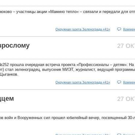
юково – участницы акции «Мамино тепло» – связали и передали для отп
Окружная газета Зеленограда «41»
Коммен
зрослому
27 О
 №252 прошла очередная встреча проекта «Профессионалы – детям». На 
лет) стал зеленоградец, выпускник МИЭТ, журналист, ведущий программ
Цыганков.
Окружная газета Зеленограда «41»
Коммен
дцем
27 О
ов войн и Вооруженных сил прошел юбилейный вечер, посвященный 30-