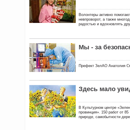
Волонтеры активно помогают
невпроворот, а также много
радостью и вдохновлять дру
Мы - за безопас
Префект ЗелАО Анатолия См
Здесь мало уви
В Культурном центре «Зеле
провинция». 150 работ от 8
природе, самобытности дере