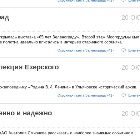
Окружная газета Зеленограда «41»
Коммен
рад
20 О
ткрылась выставка «65 лет Зеленограду». Второй этаж Мосгордумы был
 полотна идеально вписались в интерьер старинного особняка.
Окружная газета Зеленограда «41»
Коммен
лекция Езерского
20 О
-заповеднику «Родина В.И. Ленина» в Ульяновске исторический архив.
Окружная газета Зеленограда «41»
Коммен
енно и надежно
20 О
АО Анатолия Смирнова рассказать о наиболее значимых событиях в