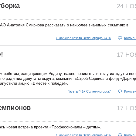
уборка
24 Н
АО Анатолия Смирнова рассказать о наиболее значимых событиях в
Окружная газета Зеленограда «41»
Коммен
!
17 Н
им ребятам, защищающим Родину, важно понимать: в тылу их ждут и вс
о ради них депутаты округа, компания «Строй-Сервис» и фонд «Дари д
запустили акцию «Вместе к победе!».
Газета "41+ Солнечногорск"
Коммен
емпионов
17 Н
сь новая встреча проекта «Профессионалы – детям».
Окружная газета Зеленограда «41»
Коммен