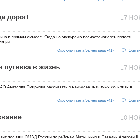
а дорог!
17 Н
ина в прямом смысле. Сюда на экскурсию посчастливилось попасть
акции.
Окружная газета Зеленограда «41»
Коммен
 путевка в жизнь
17 Н
АО Анатолия Смирнова рассказать о наиболее значимых событиях в
Окружная газета Зеленограда «41»
Коммен
звание
10 Н
жант полиции ОМВД России по районам Матушкино и Савелки Алексей Ш