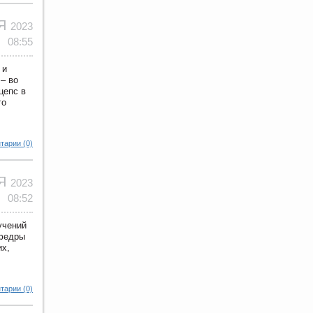
ОЯ
2023
08:55
 и
– во
цепс в
го
тарии (0)
ОЯ
2023
08:52
учений
афедры
их,
тарии (0)