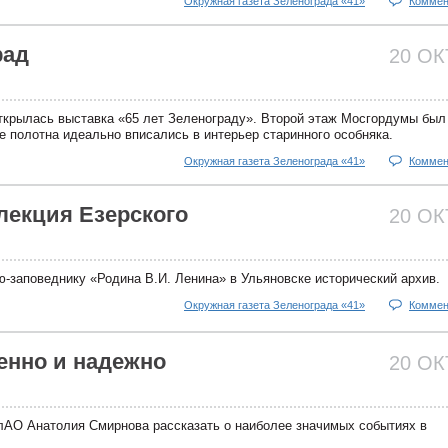
Окружная газета Зеленограда «41»
Коммен
рад
20 О
ткрылась выставка «65 лет Зеленограду». Второй этаж Мосгордумы был
 полотна идеально вписались в интерьер старинного особняка.
Окружная газета Зеленограда «41»
Коммен
лекция Езерского
20 О
-заповеднику «Родина В.И. Ленина» в Ульяновске исторический архив.
Окружная газета Зеленограда «41»
Коммен
енно и надежно
20 О
АО Анатолия Смирнова рассказать о наиболее значимых событиях в