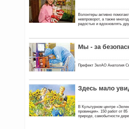
Волонтеры активно помогают
невпроворот, а также много
радостью и вдохновлять дру
Мы - за безопас
Префект ЗелАО Анатолия См
Здесь мало уви
В Культурном центре «Зеле
провинция». 150 работ от 8
природе, самобытности дере