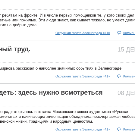
 ребятам на фронте. И в числе первых помощников те, у кого своих дел
детные или пожилые. Эти люди знают, как бывает тяжело, но умеют дели
гих на добрые дела.
Окружная газета Зеленограда «41»
Коммен
ный труд.
15 Д
ирнова рассказал о наиболее значимых событиях в Зеленограде:
Окружная газета Зеленограда «41»
Коммен
деть: здесь нужно всмотреться
08 Д
ноград» открылась выставка Московского союза художников «Русская
5 именитых и начинающих живописцев объединила неисчерпаемая любовь
венской жизни, традициям и народным ценностям.
Окружная газета Зеленограда «41»
Коммен