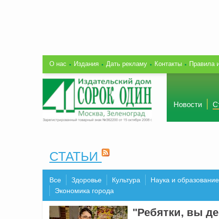
О нас
Издания
Дать рекламу
Контакты
Правила 
Новости
С
СТАТЬИ
Все
Здоровье
Культура
Наука и образование
Экономика города
"Ребятки, вы де