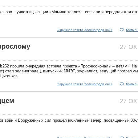
юково – участницы акции «Мамино тепло» – связали и передали для отп
Окружная газета Зеленограда «41»
Коммен
зрослому
27 О
 №252 прошла очередная встреча проекта «Профессионалы – детям». На 
лет) стал зеленоградец, выпускник МИЭТ, журналист, ведущий программ
Цыганков.
Окружная газета Зеленограда «41»
Коммен
дцем
27 О
ов войн и Вооруженных сил прошел юбилейный вечер, посвященный 30-