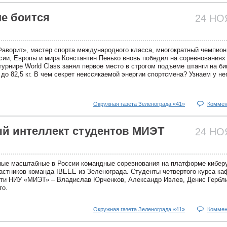
не боится
24 Н
Фаворит», мастер спорта международного класса, многократный чемпион
сии, Европы и мира Константин Пенько вновь победил на соревнованиях 
урнире World Class занял первое место в строгом подъеме штанги на би
 до 82,5 кг. В чем секрет неиссякаемой энергии спортсмена? Узнаем у не
Окружная газета Зеленограда «41»
Коммен
й интеллект студентов МИЭТ
24 Н
мые масштабные в России командные соревнования на платформе кибер
астников команда IBEEE из Зеленограда. Студенты четвертого курса к
ти НИУ «МИЭТ» – Владислав Юрченков, Александр Ивлев, Денис Гербл
то.
Окружная газета Зеленограда «41»
Коммен