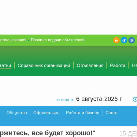
использования
Правила подачи объявлений
татьи
Справочник организаций
Объявления
Работа
Н
6 августа 2026
г
сегодня:
Общество
Официально
Работа и бизнес
Спорт
ржитесь, все будет хорошо!"
15 Д