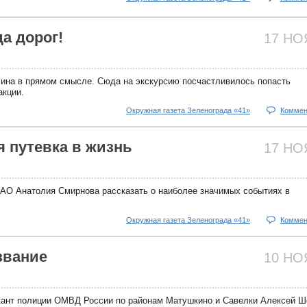
а дорог!
17 Н
ина в прямом смысле. Сюда на экскурсию посчастливилось попасть
акции.
Окружная газета Зеленограда «41»
Коммен
 путевка в жизнь
17 Н
АО Анатолия Смирнова рассказать о наиболее значимых событиях в
Окружная газета Зеленограда «41»
Коммен
звание
10 Н
жант полиции ОМВД России по районам Матушкино и Савелки Алексей Ш