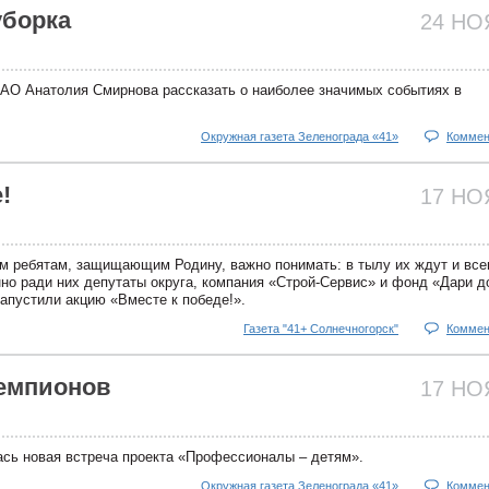
уборка
24 Н
АО Анатолия Смирнова рассказать о наиболее значимых событиях в
Окружная газета Зеленограда «41»
Коммен
!
17 Н
им ребятам, защищающим Родину, важно понимать: в тылу их ждут и вс
о ради них депутаты округа, компания «Строй-Сервис» и фонд «Дари д
запустили акцию «Вместе к победе!».
Газета "41+ Солнечногорск"
Коммен
емпионов
17 Н
сь новая встреча проекта «Профессионалы – детям».
Окружная газета Зеленограда «41»
Коммен