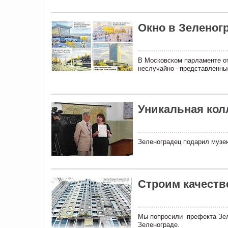
Окно в Зеленог
В Московском парламенте о
неслучайно –представленные
Уникальная кол
Зеленоградец подарил музею
Строим качеств
Мы попросили префекта Зел
Зеленограде.