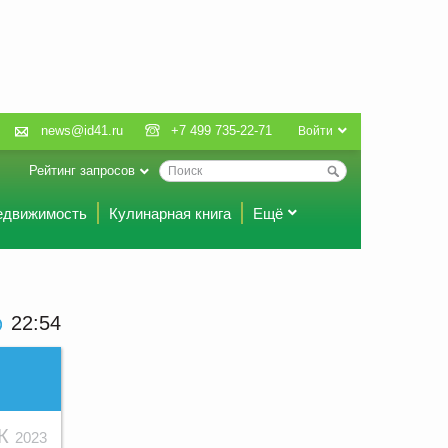
news@id41.ru
+7 499 735-22-71
Войти
Рейтинг запросов
едвижимость
Кулинарная книга
Ещё
22 54
ЕК
2023