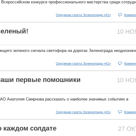
 Всероссийском конкурсе профессионального мастерства среди сотруд
Окружная газета Зеленограда «41»
Коммен
зеленый!
10 Н
ющего зеленого сигнала светофора на дорогах Зеленограда неоднознач
Окружная газета Зеленограда «41»
Коммен
наши первые помошники
10 Н
АО Анатолия Смирнова рассказать о наиболее значимых событиях в
Окружная газета Зеленограда «41»
Коммен
о каждом солдате
27 О