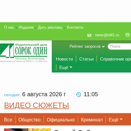
О нас
Издания
Дать рекламу
Контакты
news@id41.ru
Рейтинг запросов
Новости
Статьи
Справочник ор
Ещё
6 августа 2026
г
11:05
сегодня:
ВИДЕО СЮЖЕТЫ
Все
Общество
Официально
Криминал
Ещё