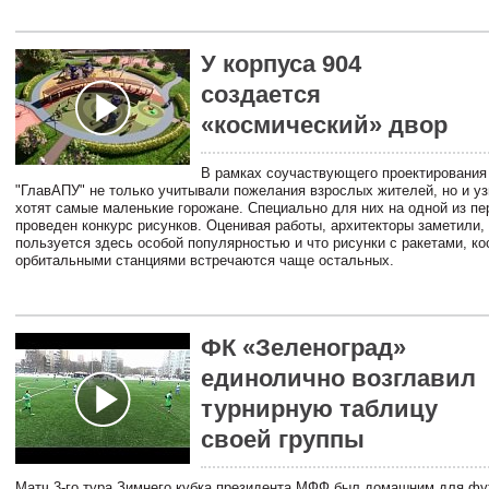
У корпуса 904
создается
«космический» двор
В рамках соучаствующего проектирования
"ГлавАПУ" не только учитывали пожелания взрослых жителей, но и уз
хотят самые маленькие горожане. Специально для них на одной из пе
проведен конкурс рисунков. Оценивая работы, архитекторы заметили,
пользуется здесь особой популярностью и что рисунки с ракетами, к
орбитальными станциями встречаются чаще остальных.
ФК «Зеленоград»
единолично возглавил
турнирную таблицу
своей группы
Матч 3-го тура Зимнего кубка президента МФФ был домашним для фу