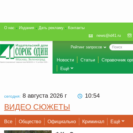
О нас
Издания
Дать рекламу
Контакты
news@id41.ru
Рейтинг запросов
Новости
Статьи
Справочник ор
Ещё
8 августа 2026
г
10:54
сегодня:
ВИДЕО СЮЖЕТЫ
Все
Общество
Официально
Криминал
Ещё