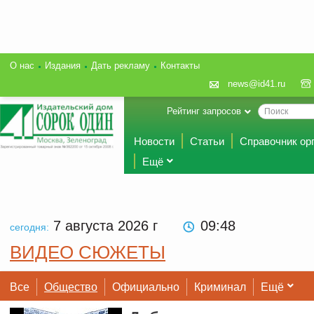
О нас
Издания
Дать рекламу
Контакты
news@id41.ru
Рейтинг запросов
Новости
Статьи
Справочник ор
Ещё
7 августа 2026
г
09:48
сегодня:
ВИДЕО СЮЖЕТЫ
Все
Общество
Официально
Криминал
Ещё