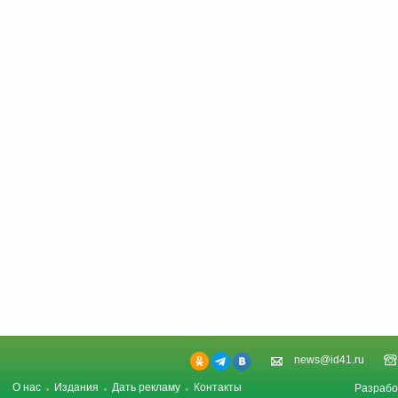
news@id41.ru
О нас
Издания
Дать рекламу
Контакты
Разрабо