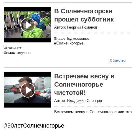
В Солнечногорске
прошел субботник
Автор: Георгий Романов
#нашеПодмосковье
#Солнечногорье
#грязинет
#вместелучше
Общество
Встречаем весну в
Солнечногорье
чистотой!
Автор: Владимир Слепцов
Встречаем весну в Солнечногорье чистот
#90летСолнечногорье