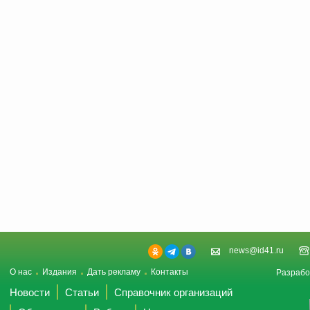
news@id41.ru
О нас
Издания
Дать рекламу
Контакты
Разрабо
Новости
Статьи
Справочник организаций