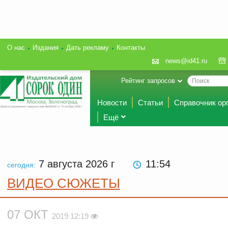
О нас
Издания
Дать рекламу
Контакты
news@id41.ru
Рейтинг запросов
Новости
Статьи
Справочник ор
Ещё
7 августа 2026
г
11:54
сегодня:
ВИДЕО СЮЖЕТЫ
07 ОКТ
2019 12:19