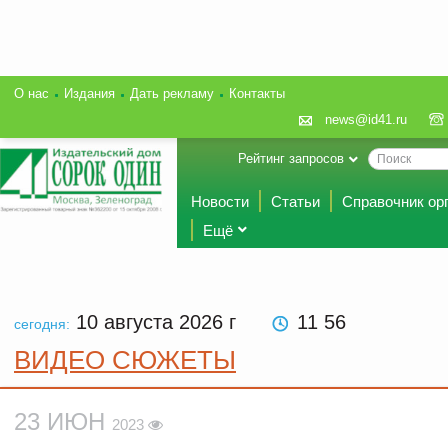
О нас
Издания
Дать рекламу
Контакты
news@id41.ru
Рейтинг запросов
Новости
Статьи
Справочник ор
Ещё
10 августа 2026
г
11 56
сегодня:
ВИДЕО СЮЖЕТЫ
23 ИЮН
2023