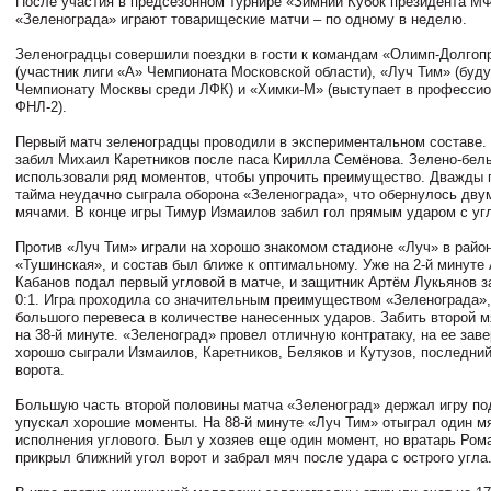
После участия в предсезонном турнире «Зимний Кубок президента 
«Зеленограда» играют товарищеские матчи – по одному в неделю.
Зеленоградцы совершили поездки в гости к командам «Олимп-Долго
(участник лиги «А» Чемпионата Московской области), «Луч Тим» (буд
Чемпионату Москвы среди ЛФК) и «Химки-М» (выступает в профессио
ФНЛ-2).
Первый матч зеленоградцы проводили в экспериментальном составе.
забил Михаил Каретников после паса Кирилла Семёнова. Зелено-бел
использовали ряд моментов, чтобы упрочить преимущество. Дважды п
тайма неудачно сыграла оборона «Зеленограда», что обернулось дв
мячами. В конце игры Тимур Измаилов забил гол прямым ударом с уг
Против «Луч Тим» играли на хорошо знакомом стадионе «Луч» в район
«Тушинская», и состав был ближе к оптимальному. Уже на 2-й минуте
Кабанов подал первый угловой в матче, и защитник Артём Лукьянов з
0:1. Игра проходила со значительным преимуществом «Зеленограда»
большого перевеса в количестве нанесенных ударов. Забить второй 
на 38-й минуте. «Зеленоград» провел отличную контратаку, на ее за
хорошо сыграли Измаилов, Каретников, Беляков и Кутузов, последний
ворота.
Большую часть второй половины матча «Зеленоград» держал игру по
упускал хорошие моменты. На 88-й минуте «Луч Тим» отыграл один м
исполнения углового. Был у хозяев еще один момент, но вратарь Ро
прикрыл ближний угол ворот и забрал мяч после удара с острого угла