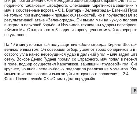
В игре против химкинской молодежи зеленоградцы открыли счет на 17
поданного Кабановым штрафного. Опекавший Каретникова защитник г
мяч в собственные ворота – 0:1. Вратарь «Зеленограда» Евгений Пуз
не только при выполнении прямых обязанностей, но и поучаствовал в
результативной атаке «Зеленограда». Он выбил мяч на чужую полови
выиграл в верховой борьбе, и Измаилов техничным ударом переброси
«Химок-М». Отыграть хотя бы один из пропущенных мячей до переры
не удалось.
На 49-й минуте опытный полузащитник «Зеленограда» Кирилл Шестак
великолепный гол. Он совершил отбор, ушел от троих соперников и в
острого угла нанес неберущийся удар в дальний угол – мяч задел шта
сетку. Вскоре Денис Гудаев пробил со штрафного, мяч попал в перек
в поле, подбор осуществил Каретников, забивший «трудовой» гол. Сч
крупнее, но вновь зелено-белых подводила реализация моментов. Хи
момента использовали и смогли уйти от крупного поражения – 2:4.
Фото: Пресс-служба ФК «Олимп-Долгопрудный»
В