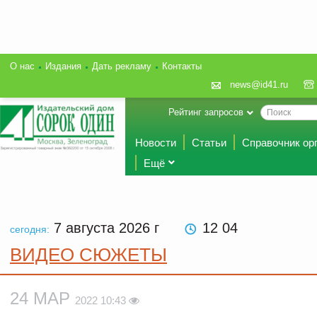
О нас
Издания
Дать рекламу
Контакты
news@id41.ru
Рейтинг запросов
Новости
Статьи
Справочник ор
Ещё
7 августа 2026
г
12 04
сегодня:
ВИДЕО СЮЖЕТЫ
24 МАР
2022 10:43