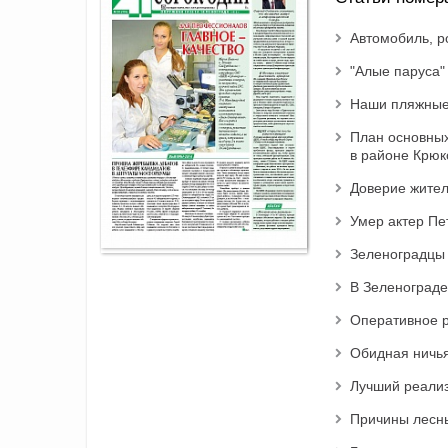
Автомобиль, р
"Алые паруса"
Наши пляжные
План основных
в районе Крюк
Доверие жител
Умер актер Пе
Зеленоградцы
В Зеленограде
Оперативное 
Обидная ничь
Лучший реализ
Причины лесны