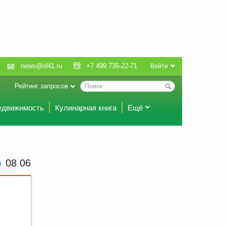
news@id41.ru
+7 499 735-22-71
Войти
Рейтинг запросов
едвижимость
Кулинарная книга
Ещё
08:06