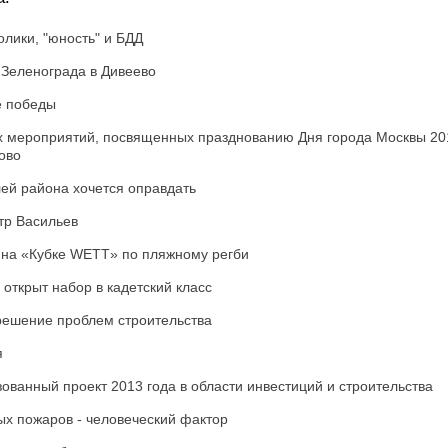
олики, "юность" и БДД
 Зеленограда в Дивеево
 победы
 мероприятий, посвященных празднованию Дня города Москвы 20
ово
ей района хочется оправдать
тр Васильев
 на «Кубке WETT» по пляжному регби
 открыт набор в кадетский класс
решение проблем строительства
я
ованный проект 2013 года в области инвестиций и строительства
х пожаров - человеческий фактор