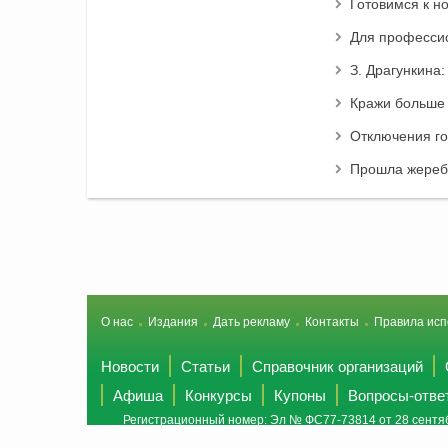
Готовимся к н
Для профессио
З. Драгункина
Кражи больше
Отключения го
Прошла жеребь
О нас
Издания
Дать рекламу
Контакты
Правила исп
Новости
Статьи
Справочник организаций
Афиша
Конкурсы
Купоны
Вопросы-отве
Регистрационный номер: Эл № ФС77-73814 от 28 сентяб