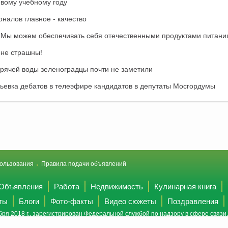
овому учебному году
налов главное - качество
: Мы можем обеспечивать себя отечественными продуктами питани
 не страшны!
рячей воды зеленоградцы почти не заметили
евка дебатов в телеэфире кандидатов в депутаты Мосгордумы
ользования
Правила подачи объявлений
Объявления
Работа
Недвижимость
Кулинарная книга
ты
Блоги
Фото-факты
Видео сюжеты
Поздравления
ря 2018 г., зарегистрирован Федеральной службой по надзору в сфере связ
(Роскомнадзор).