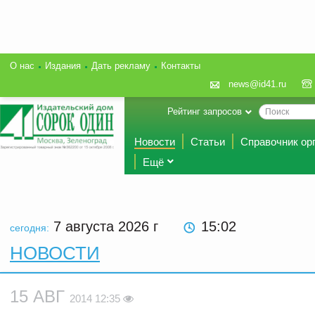
О нас
Издания
Дать рекламу
Контакты
news@id41.ru
Рейтинг запросов
Новости
Статьи
Справочник ор
Ещё
7 августа 2026
г
15:02
сегодня:
НОВОСТИ
15 АВГ
2014 12:35