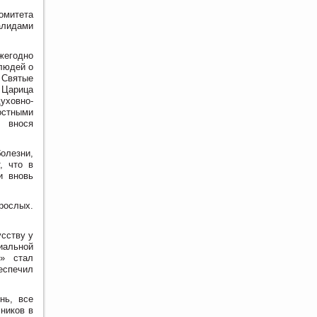
митета
алидами
жегодно
людей о
 Святые
 Царица
уховно-
гостными
, внося
олезни,
, что в
и вновь
рослых.
сству у
иальной
о» стал
еспечил
нь, все
ников в