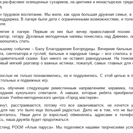
а расфасовке освященных сухариков, на цветнике и монастырских грядк
д.
и трудовое воспитание. Мы жили, как одна большая дружная семья, в 
оддержка. В лагере были дети с ограниченными возможностями, и толе
еле.
риятия в лагере. Первым из них был вечер православной поэзии.
затор, гитару. Духовные мелодичные напевы понеслись над Дивеево, о
разошлись спать.
ольшому событию – Балу Благодарения Богородицы. Вечерние бальные 
та, синтезатора и гуслей, бальные и народные танцы – все слилось в
удивительной сказки. Бал никого не оставил равнодушным. На тонком
вый мягкий разговор о важных истинах, пожалуй, самых главных для 
рослые не только познакомились, но и подружились. С этой целью в л
стольных и подвижных игр.
ось обучение следующим ремесленным направлениям: керамика, го
оздание кукольного спектакля. А навыки, которые ребята приобрели
рских Учебно-методического центра «Город мастеров».
ут, расстраиваются, потому что все заканчивается, не хочется у
о для нас это было еще большей радостью. Дело не в том, что не бы
мечталось. Наши дети (и взрослые) обменялись адресами и телеф
сь, наша дружба будет продолжаться.
ь стенд РООИ «Алые паруса». Мы поделимся нашими творческими усп