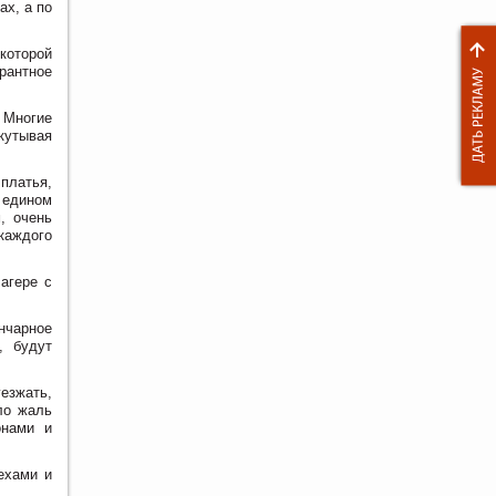
ах, а по
которой
рантное
 Многие
кутывая
платья,
 едином
, очень
каждого
агере с
нчарное
, будут
езжать,
ло жаль
онами и
ехами и