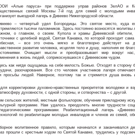
ООИ «Алые паруса» при поддержке управ районов ЗелАО и Ко
бщественных связей Москвы 7-й год для семей с молодыми инв
рганизует выездной лагерь в Дивеево Нижегородской области.
ивеево – четвертый удел Богородицы. Это святое место, куда е
стремляются тысячи паломников. Здесь постоянно возносятся молитвы 
ажном, о главном, о своем. Купола и храмы Дивеевской обители,
сточники с целебной водой, Святая Канавка, по которой проходит сама
ебесная, – все это очень мягко и благотворно действует на д
равственное развитие человека, исцеляя тело и душу, наполняя ее бла
остояниями. Очищает мысли и преобразовывает мир вокруг нас
зменения в жизнь людей, соприкоснувшихся с Дивеевским чудом.
десь как нигде ощущаешь на себе милость Божью. Отходят в сторону б
еудачи, разочарования. Все сто человек участников лагеря отмечают
и просьбы людей. Наверное, поэтому так и стремится душа вновь 
для корректировки духовно-нравственных приоритетов молодежи и вз
тмосферу духовности, с одной стороны, и сотворчества – с другой.
ом сельских жителей, местным фольклором, обучение прикладному иску
льтурной программе. Нам удалось преодолеть многие трудности соц
едагогическими программами. Реабилитационный лагерь «Дивеев
ехнологий по реабилитации молодых инвалидов и членов их семей, об
орное молитвенное правило, которым начинался и заканчивался де
раз прошли с крестным ходом по Святой Канавке, трудились у подсвеч