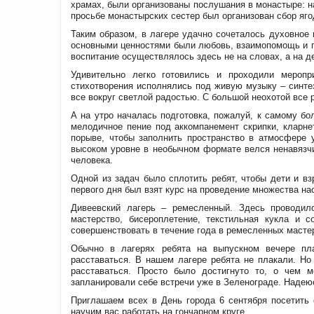
храмах, были организованы послушания в монастыре: н
просьбе монастырских сестер был организован сбор яго
Таким образом, в лагере удачно сочеталось духовное 
основными ценностями были любовь, взаимопомощь и п
воспитание осуществлялось здесь не на словах, а на д
Удивительно легко готовились и проходили мероп
стихотворения исполнялись под живую музыку – синте
все вокруг светлой радостью. С большой неохотой все 
А на утро началась подготовка, пожалуй, к самому б
мелодичное пение под аккомпанемент скрипки, кларне
порыве, чтобы заполнить пространство в атмосфере 
высоком уровне в необычном формате велся ненавязчи
человека.
Одной из задач было сплотить ребят, чтобы дети и вз
первого дня был взят курс на проведение множества на
Дивеевский лагерь – ремесленный. Здесь проводил
мастерство, бисероплетение, текстильная кукла и с
совершенствовать в течение года в ремесленных масте
Обычно в лагерях ребята на выпускном вечере плач
расставаться. В нашем лагере ребята не плакали. Н
расставаться. Просто было достигнуто то, о чем 
запланировали себе встречи уже в Зеленограде. Надею
Приглашаем всех в День города 6 сентября посетит
научим вас работать на гончарном круге.