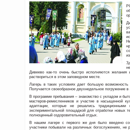
Р
о
о
Д
у
в
и
Н
н
с
и
З
н
Дивеево как-то очень быстро исполняются желания 
раствориться в этом заповедном месте.
Лагерь в таких условиях дает большую возможность 
Получается своеобразное двухнедельное погружение в а
В программе пребывания – знакомство с укладом и быт
мастеров-ремесленников и участие в насыщенной ку
адаптации, которые не решались традиционными п
экспериментальной площадкой для отработки новых т
полноценный оздоровительный отдых.
В нашем лагере с первого же дня было введено соб
участники побывали на различных богослужениях, не 