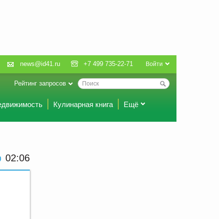
news@id41.ru
+7 499 735-22-71
Войти
Рейтинг запросов
едвижимость
Кулинарная книга
Ещё
02 06