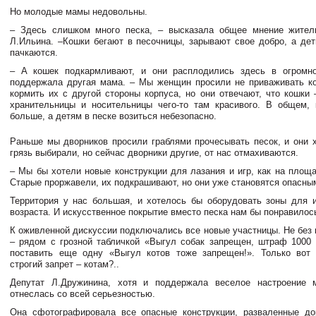
Но молодые мамы недовольны.
– Здесь слишком много песка, – высказала общее мнение житель
Л.Ильина. –Кошки бегают в песочницы, зарывают свое добро, а дет
пачкаются.
– А кошек подкармливают, и они расплодились здесь в огромно
поддержала другая мама. – Мы женщин просили не приваживать к
кормить их с другой стороны корпуса, но они отвечают, что кошки 
хранительницы и носительницы чего-то там красивого. В общем,
больше, а детям в песке возиться небезопасно.
Раньше мы дворников просили граблями прочесывать песок, и они 
грязь выбирали, но сейчас дворники другие, от нас отмахиваются.
– Мы бы хотели новые конструкции для лазания и игр, как на площа
Старые проржавели, их подкрашивают, но они уже становятся опасны
Территория у нас большая, и хотелось бы оборудовать зоны для и
возраста. И искусственное покрытие вместо песка нам бы понравилос
К оживленной дискуссии подключались все новые участницы. Не без 
– рядом с грозной табличкой «Выгул собак запрещен, штраф 1000 
поставить еще одну «Выгул котов тоже запрещен!». Только вот 
строгий запрет – котам?..
Депутат Л.Дружинина, хотя и поддержала веселое настроение 
отнеслась со всей серьезностью.
Она сфотографировала все опасные конструкции, разваленные до