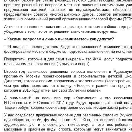
В своей работе депутаты руководствуются действующим законода
принятии решений по вопросам местного значения максимально уч
предложения жителей, старших по подъездам/домам, обществен
председателей советов многоквартирных домов, советов ветеранов
жилищных объединений разной организационно-правовой формы (ТСЖ
Активность населения сама не возникает, с жителями района надо ра
убедились в том, что от их решений зависит жизнь вокруг них.
– Какими вопросами лично вы занимаетесь как депутат?
– Я являюсь председателем бюджетно-финансовой комиссии: конт
формирование местного бюджета, подготовка заключения на исполне
Приоритеты, которые я для себя выбрала – это ЖКХ, досуг подраст
в различном его проявлении (культура и спорт).
Второй год занимаюсь решением вопроса включения в Адресную
программу Москвы проектирования и строительства детской шко
Дягилева, которая своими творческими коллективами (хореография,
чем достойно представляет столицу и Россию в различных городах 
которая в 2015 году отмечает свой 35-летний юбилей.
А знаменитый на весь мир хор «Кантилена» и его бессменны
И.Сарнацкая и Е.Салюк в 2017 году будут праздновать свой пол
Также требует корректировки спортивная составляющая жизни района
У нас создаются прекрасные условия для различных силовых (мужски
единоборство, регби, футбол, но нет бассейна, нет спортивной шко
художественную и спортивную гимнастику, а это востребован
массовые и красивые виды спорта, которыми могут заниматься ка