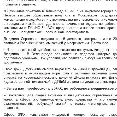
просто по просьбе кого-то, а выяснить все «за» и «против». Собрать
принимать решение.
Л.Дружинина приехала в Зеленоград в 1993 г. из закрытого городка 
Первое высшее образование получила в Московском государств
коммунального хозяйства и строительства по специальности «эконом
в городском хозяйстве». Должность начальника отдела по работ
компаниями в ГУ «ИС ЗелАО» предполагала и знание основ юрисп
высшее – юридическое – осознанная необходимость.
Людмила Сергеевна гордится своей дочерью, которая в июне 201
отличием Российский экономический университет им. Плеханова.
– Что в престижный вуз Москвы невозможно поступить без денег – э
Людмила. – В Зеленограде великолепные педагоги, которые д
подготовку ученикам. При условии, что родители смогут настроить р
достижения.
Свою дочь Дружинина смогла вырастить умницей и труженицей, от
прекрасного в окружающем мире. Она с отличием окончила шко
училась на хореографическом отделении Школы искусств им. Дяги
художественной гимнастикой в ДТДиМ и стала кандидатом в мастера 
– Зачем вам, профессионалу ЖКХ, потребовалось юридическое 
– Во-первых, для людей активных и инициативных образования н
мало, а сфера жилищно-коммунального хозяйства – это слож
взаимоотношений, требующий знаний не только инженерных, экон
правовых.
Сфера ЖКХ испытывает «кадровый голод», поскольку стары