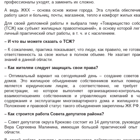
профессионалы уходят, а заменить их сложно.
А ведь ЖКХ – основа основ жизни города. Эта служба обеспечи
работу школ и больниц, почты, магазинов, тепло и комфорт жилых ква
Для своей дипломной работы я выбрала тему «Товарищество собс
(ТСЖ) как субъект жилищных правоотношений», в основу которой лег
личный практический опыт работы, в т. ч. и с населением.
– И что вы можете сказать о ТСЖ?
– К сожалению, практика показывает, что люди, как правило, не готов
ответственность за свое жилье в полном объеме. Не хватает прак
знаний в данной области.
– Как жителям следует защищать свои права?
– Оптимальный вариант на сегодняшний день – создание советов
домов. Это жилищное объединение собственников жилых помеще
является юридическим лицом, а соответственно, не требует 
регистрации, но которое выполняет организационно-контрол
взаимоотношениях собственников и управляющих компаний в ча
содержания и эксплуатации многоквартирного дома и жилищного
Положение и правовой статус такого объединения закреплены ЖК РФ.
– Как строится работа Совета депутатов района?
– Совет депутатов округа Крюково состоит из 14 депутатов, руководи
Вера Сергеевна Малинина, имеющая большой практический опыт 
области.