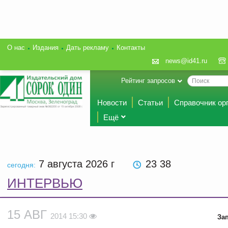
О нас
Издания
Дать рекламу
Контакты
news@id41.ru
Рейтинг запросов
Новости
Статьи
Справочник ор
Ещё
7 августа 2026
г
23 38
сегодня:
ИНТЕРВЬЮ
15 АВГ
2014 15:30
За