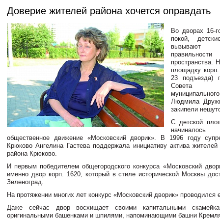
Доверие жителей района хочется оправдать
Во дворах 16-г
покой, детск
вызывают 
правильности
пространства. 
площадку корп.
23 подъезда) 
Совета 
муниципальног
Людмила Дружи
закипели нешут
С детской пло
начиналось
общественное движение «Московский дворик». В 1996 году супр
Крюково Ангелина Гастева поддержала инициативу актива жителей
района Крюково.
И первым победителем общегородского конкурса «Московский двори
именно двор корп. 1620, который в стиле исторической Москвы дос
Зеленоград.
На протяжении многих лет конкурс «Московский дворик» проводился 
Даже сейчас двор восхищает своими капитальными скамейка
оригинальными башенками и шпилями, напоминающими башни Кремля