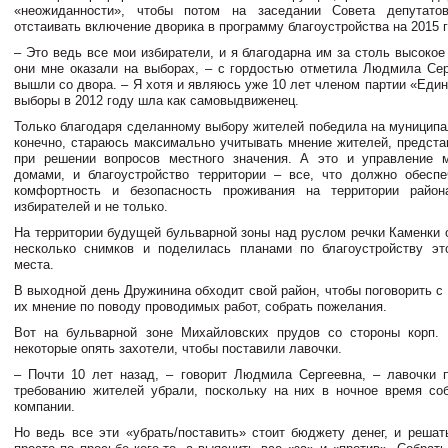
«неожиданности», чтобы потом на заседании Совета депутато
отстаивать включение дворика в программу благоустройства на 2015 г
– Это ведь все мои избиратели, и я благодарна им за столь высокое
они мне оказали на выборах, – с гордостью отметила Людмила Сер
вышли со двора. – Я хотя и являюсь уже 10 лет членом партии «Един
выборы в 2012 году шла как самовыдвиженец.
Только благодаря сделанному выбору жителей победила на муниципа
конечно, стараюсь максимально учитывать мнение жителей, предста
при решении вопросов местного значения. А это и управление м
домами, и благоустройство территории – все, что должно обеспе
комфортность и безопасность проживания на территории райо
избирателей и не только.
На территории будущей бульварной зоны над руслом речки Каменки 
несколько снимков и поделилась планами по благоустройству эт
места.
В выходной день Дружинина обходит свой район, чтобы поговорить с
их мнение по поводу проводимых работ, собрать пожелания.
Вот на бульварной зоне Михайловских прудов со стороны корп. 
некоторые опять захотели, чтобы поставили лавочки.
– Почти 10 лет назад, – говорит Людмила Сергеевна, – лавочки 
требованию жителей убрали, поскольку на них в ночное время с
компании.
Но ведь все эти «убрать/поставить» стоит бюджету денег, и решат