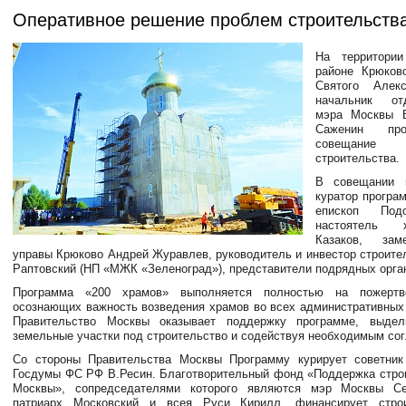
Оперативное решение проблем строительств
На территори
районе Крюков
Святого Алек
начальник от
мэра Москвы 
Саженин про
совещание 
строительства.
В совещании 
куратор програ
епископ Подо
настоятель 
Казаков, зам
управы Крюково Андрей Журавлев, руководитель и инвестор строите
Раптовский (НП «МЖК «Зеленоград»), представители подрядных орга
Программа «200 храмов» выполняется полностью на пожертво
осознающих важность возведения храмов во всех административных 
Правительство Москвы оказывает поддержку программе, выде
земельные участки под строительство и содействуя необходимым со
Со стороны Правительства Москвы Программу курирует советник
Госдумы ФС РФ В.Ресин. Благотворительный фонд «Поддержка стро
Москвы», сопредседателями которого являются мэр Москвы С
патриарх Московский и всея Руси Кирилл, финансирует стро