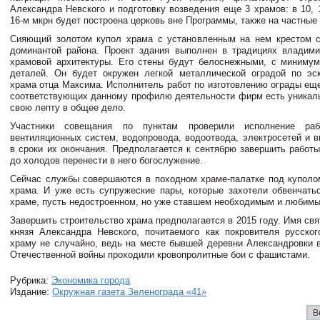
Александра Невского и подготовку возведения еще 3 храмов: в 10, 
16-м мкрн будет построена церковь вне Программы, также на частные
Сияющий золотом купол храма с установленным на нем крестом с
доминантой района. Проект здания выполнен в традициях владими
храмовой архитектуры. Его стены будут белоснежными, с миниму
деталей. Он будет окружен легкой металлической оградой по эс
храма отца Максима. Исполнитель работ по изготовлению ограды еще
соответствующих данному профилю деятельности фирм есть уникал
свою лепту в общее дело.
Участники совещания по пунктам проверили исполнение ра
вентиляционных систем, водопровода, водоотвода, электросетей и в
в сроки их окончания. Предполагается к сентябрю завершить работы
до холодов перенести в него богослужение.
Сейчас службы совершаются в походном храме-палатке под куполо
храма. И уже есть супружеские пары, которые захотели обвенчать
храме, пусть недостроенном, но уже ставшем необходимым и любим
Завершить строительство храма предполагается в 2015 году. Имя свя
князя Александра Невского, почитаемого как покровителя русског
храму не случайно, ведь на месте бывшей деревни Александровки 
Отечественной войны проходили кровопролитные бои с фашистами.
Рубрика:
Экономика города
Издание:
Окружная газета Зеленограда «41»
В