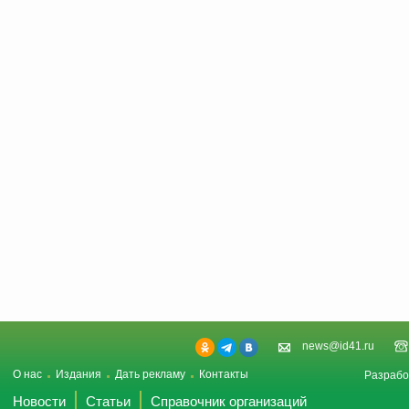
news@id41.ru
О нас
Издания
Дать рекламу
Контакты
Разрабо
Новости
Статьи
Справочник организаций