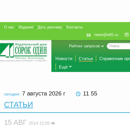
О нас
Издания
Дать рекламу
Контакты
news@id41.ru
Рейтинг запросов
Новости
Статьи
Справочник ор
Ещё
7 августа 2026
г
11 55
сегодня:
СТАТЬИ
15 АВГ
2014 15:09