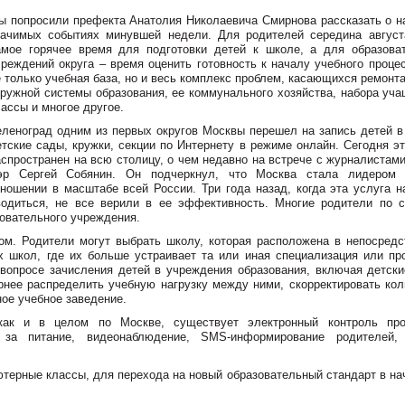
ы попросили префекта Анатолия Николаевича Смирнова рассказать о н
начимых событиях минувшей недели. Для родителей середина август
амое горячее время для подготовки детей к школе, а для образова
чреждений округа – время оценить готовность к началу учебного проце
е только учебная база, но и весь комплекс проблем, касающихся ремонт
кружной системы образования, ее коммунального хозяйства, набора уча
лассы и многое другое.
еленоград одним из первых округов Москвы перешел на запись детей в
етские сады, кружки, секции по Интернету в режиме онлайн. Сегодня э
аспространен на всю столицу, о чем недавно на встрече с журналистам
эр Сергей Собянин. Он подчеркнул, что Москва стала лидером
тношении в масштабе всей России. Три года назад, когда эта услуга н
водиться, не все верили в ее эффективность. Многие родители по с
зовательного учреждения.
ом. Родители могут выбрать школу, которая расположена в непосредс
их школ, где их больше устраивает та или иная специализация или пр
вопросе зачисления детей в учреждения образования, включая детски
нее распределить учебную нагрузку между ними, скорректировать кол
ное учебное заведение.
как и в целом по Москве, существует электронный контроль пр
 за питание, видеонаблюдение, SMS-информирование родителей,
терные классы, для перехода на новый образовательный стандарт в на