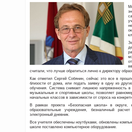
М
з
с
у
н
о
к
З
д
р
м
о
в
считали, что лучше обратиться лично к директору обра
Как отметил Сергей Собянин, сейчас это все в прошл
близости от дома, или подать заявку в одну из друг
обучения. Система снимает лишнюю напряженность в 
музыкальные и спортивные школы, позволяет равномер
начальных классов в зависимости от спроса на конкрет
В рамках проекта «Безопасная школа» в округе, 
образовательные учреждения, безналичный расчет
электронный дневник.
Все учителя обеспечены ноутбуками, обновлены компью
школе поставлено компьютерное оборудование.