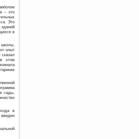
аиболее
а – это
тельных
сса. Это
а зданий
щихся в
 школы,
тот опыт
и сказал
 в этом
ачинала
таринке
твенной
ограмма
е сады,
ичество
охода в
 введен
чальной