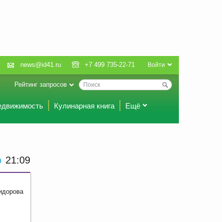
news@id41.ru
+7 499 735-22-71
Войти
Рейтинг запросов
едвижимость
Кулинарная книга
Ещё
21:09
идорова