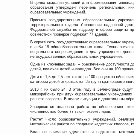
В целях создания условий для формирования инновац
образования утвержден перечень региональных и
образовательных учреждений.
Приемка государственных образовательных учрежде
территориального отдела Управления надзорной дея
Федеральной службы по надзору в сфере защиты пра
совместной проверке подлежат 77 зданий.
В округе сеть государственных образовательных учреж
в себя 19 общеобразовательных школ, Технологичес
социального сопровождения и два учреждения допол
негосударственных образовательных учреждения.
Одна из ключевых задач – обеспечение доступности до
детей, включая детей-инвалидов. Все они на 100 проце
Дети от 1,5 до 2,5 лет также на 100 процентов обесп
категории детей открываются 35 групп кратковременног
2013 г. их было 24. В этом году в Зеленограде будут
микрорайонах при двух образовательных учреждениях 
раннего возраста. В целом ситуация с дошкольным обра
Завершается плановая работа по обеспечению шко
численностью более 77 тысяч экземпляров.
Растет число образовательных учреждений, реализ
методическая работа по созданию кадетских классов, к
Большое внимание уделяется и подготовке матери