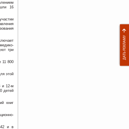
влением
ошли 16
участии
авления
зования
ключает
медико-
уют три
 11 800
Для этой
 и 12-м
0 детей
ий книг
ционно-
842 и в