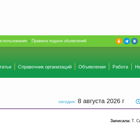
использования
Правила подачи объявлений
татьи
Справочник организаций
Объявления
Работа
Н
8 августа 2026
г
сегодня:
Записала:
Т. С