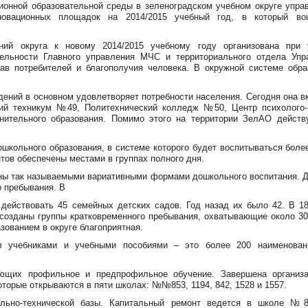
ионной образовательной среды в зеленоградском учебном округе упра
нновационных площадок на 2014/2015 учебный год, в который в
ний округа к новому 2014/2015 учебному году организована при 
тельности Главного управления МЧС и территориального отдела Упр
в потребителей и благополучия человека. В окружной системе обра
дений в основном удовлетворяет потребности населения. Сегодня она в
кий техникум №49, Политехнический колледж №50, Центр психолого-
нительного образования. Помимо этого на территории ЗелАО действ
школьного образования, в системе которого будет воспитываться более
нтов обеспечены местами в группах полного дня.
ечены так называемыми вариативными формами дошкольного воспитания. 
о пребывания. В
 действовать 45 семейных детских садов. Год назад их было 42. В 18
созданы группы кратковременного пребывания, охватывающие около 30
зованием в округе благоприятная.
л учебниками и учебными пособиями – это более 200 наименован
ующих профильное и предпрофильное обучение. Завершена организа
оторые открываются в пяти школах: №№853, 1194, 842, 1528 и 1557.
ально-технической базы. Капитальный ремонт ведется в школе №