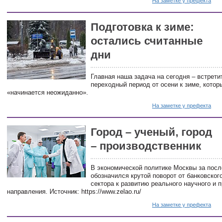
На заметке у префекта
Подготовка к зиме:
остались считанные
дни
Главная наша задача на сегодня – встрети
переходный период от осени к зиме, котор
«начинается неожиданно».
На заметке у префекта
Город – ученый, город
– производственник
В экономической политике Москвы за пос
обозначился крутой поворот от банковского
сектора к развитию реального научного и
направления. Источник: https://www.zelao.ru/
На заметке у префекта