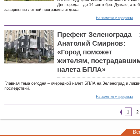
Дня города – до 14 сентября. Думаю, это 
завершение летней программы отдыха.
На заметке у префекта
Префект Зеленограда
Анатолий Смирнов:
«Город поможет
жителям, пострадавшим
налета БПЛА»
Главная тема сегодня – очередной налет БПЛА на Зеленоград и ликви
последствий.
На заметке у префекта
1
2
Вс