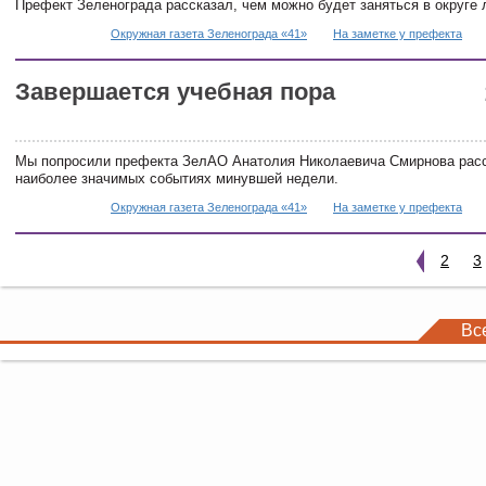
Префект Зеленограда рассказал, чем можно будет заняться в округе 
Окружная газета Зеленограда «41»
На заметке у префекта
Завершается учебная пора
Мы попросили префекта ЗелАО Анатолия Николаевича Смирнова расс
наиболее значимых событиях минувшей недели.
Окружная газета Зеленограда «41»
На заметке у префекта
2
3
Вс