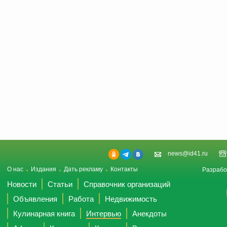
news@id41.ru
О нас
Издания
Дать рекламу
Контакты
Разрабо
Новости
Статьи
Справочник организаций
Объявления
Работа
Недвижимость
Кулинарная книга
Интервью
Анекдоты