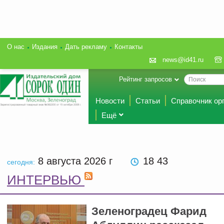
О нас
Издания
Дать рекламу
Контакты
news@id41.ru
Рейтинг запросов
Новости
Статьи
Справочник ор
Ещё
8 августа 2026
г
18:43
сегодня:
ИНТЕРВЬЮ
Зеленоградец Фарид