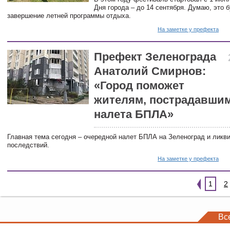
Дня города – до 14 сентября. Думаю, это 
завершение летней программы отдыха.
На заметке у префекта
Префект Зеленограда
Анатолий Смирнов:
«Город поможет
жителям, пострадавшим
налета БПЛА»
Главная тема сегодня – очередной налет БПЛА на Зеленоград и ликви
последствий.
На заметке у префекта
1
2
Вс