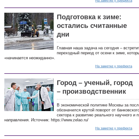
На заметке у префекта
Подготовка к зиме:
остались считанные
дни
Главная наша задача на сегодня – встрети
переходный период от осени к зиме, котор
«начинается неожиданно».
На заметке у префекта
Город – ученый, город
– производственник
В экономической политике Москвы за пос
обозначился крутой поворот от банковского
сектора к развитию реального научного и
направления. Источник: https://www.zelao.ru/
На заметке у префекта