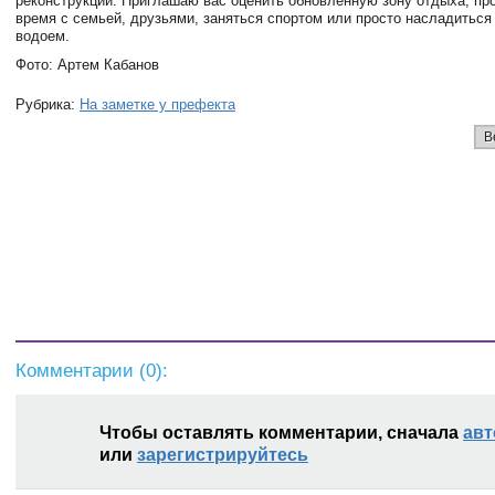
реконструкции. Приглашаю вас оценить обновленную зону отдыха, пр
время с семьей, друзьями, заняться спортом или просто насладиться
водоем.
Фото: Артем Кабанов
Рубрика:
На заметке у префекта
В
Комментарии (
0
):
Чтобы оставлять комментарии, сначала
авт
или
зарегистрируйтесь