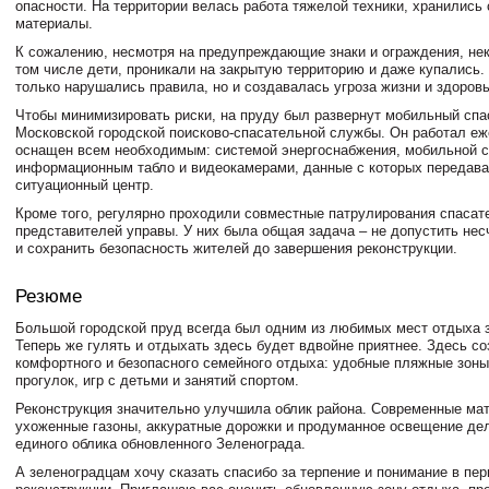
опасности. На территории велась работа тяжелой техники, хранились
материалы.
К сожалению, несмотря на предупреждающие знаки и ограждения, нек
том числе дети, проникали на закрытую территорию и даже купались.
только нарушались правила, но и создавалась угроза жизни и здоров
Чтобы минимизировать риски, на пруду был развернут мобильный спа
Московской городской поисково-спасательной службы. Он работал еж
оснащен всем необходимым: системой энергоснабжения, мобильной с
информационным табло и видеокамерами, данные с которых передава
ситуационный центр.
Кроме того, регулярно проходили совместные патрулирования спасат
представителей управы. У них была общая задача – не допустить не
и сохранить безопасность жителей до завершения реконструкции.
Резюме
Большой городской пруд всегда был одним из любимых мест отдыха 
Теперь же гулять и отдыхать здесь будет вдвойне приятнее. Здесь со
комфортного и безопасного семейного отдыха: удобные пляжные зоны
прогулок, игр с детьми и занятий спортом.
Реконструкция значительно улучшила облик района. Современные ма
ухоженные газоны, аккуратные дорожки и продуманное освещение де
единого облика обновленного Зеленограда.
А зеленоградцам хочу сказать спасибо за терпение и понимание в пе