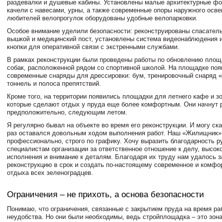
раздевалки и душевые кабины. Установлены малые архитектурные фо
качели с навесами, урны, а также современные опоры наружного осв
любителей велопрогулок оборудованы удобные велопарковки.
Особое внимание уделили безопасности: реконструированы спасатель
вышкой и медицинский пост, установлены система видеонаблюдения 
кнопки для оперативной связи с экстренными службами.
В рамках реконструкции были проведены работы по обновлению площ
собак, расположенной рядом со спортивной школой. На площадке по
современные снаряды для дрессировки: бум, тренировочный снаряд 
тоннель и полоса препятствий.
Кроме того, на территории появились площадки для летнего кафе и з
которые сделают отдых у пруда еще более комфортным. Они начнут р
предположительно, следующим летом.
Я регулярно бывал на объекте во время его реконструкции. И могу ск
раз оставался довольным ходом выполнения работ. Наш «Жилищник» 
профессионально, строго по графику. Хочу выразить благодарность р
специалистам организации за ответственное отношение к делу, высок
исполнения и внимание к деталям. Благодаря их труду нам удалось 
реконструкцию в срок и создать по-настоящему современное и комфо
отдыха всех зеленоградцев.
Ограничения – не прихоть, а основа безопасности
Понимаю, что ограничения, связанные с закрытием пруда на время ра
неудобства. Но они были необходимы, ведь стройплощадка – это зон