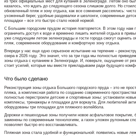
из трех официальных мест для купания в Зеленограде. Летом оно был
казалось, что ждать до следующего сезона слишком долго. Но стоил
обновленный пляж и зону отдыха, как все сомнения рассеялись: чиста
ухоженный берег, удобные раздевалки и шезлонги, современные детс
площадки – все это быстро стало новой нормой.
С Большим городским прудом история повторяется. В этом году нам
ограничить доступ к воде и временно лишить жителей отдыха в привы
уже следующим летом зеленоградцы и гости города смогут оценить 
пляж, современное оборудование и комфортную зону отдыха.
Впереди у нас еще одно серьезное испытание на терпение – реконстр
озера в 2026 году. Это значит, что за три года мы полностью приведе
зоны отдыха с купанием в Зеленограде. И, поверьте, ощущение от рез
стоит усилий, которые мы вместе прикладываем ради будущего комф
Что было сделано
Реконструкция зоны отдыха Большого городского пруда – это не прос
пляжа, а комплексная работа по созданию современного пространств
полностью перестроили детские и спортивные зоны: установили новы
комплексы, тренажеры и площадки для воркаута. Для любителей акти
оборудованы три площадки для пляжного волейбола.
Дорожки и пешеходные зоны получили новое асфальтовое покрытие,
заменены по современным технологиям, а газон уложен рулонным спо
позволяет быстро его восстанавливать.
Пляжная зона стала удобной и функциональной: появились новые лежа