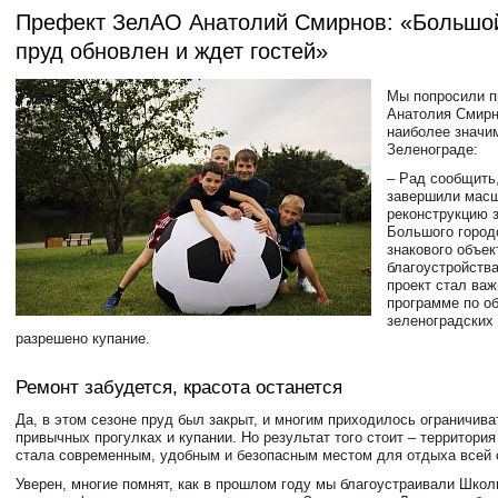
Префект ЗелАО Анатолий Смирнов: «Большой
пруд обновлен и ждет гостей»
Мы попросили 
Анатолия Смирн
наиболее значи
Зеленограде:
– Рад сообщить
завершили мас
реконструкцию 
Большого город
знакового объек
благоустройства
проект стал ва
программе по о
зеленоградских 
разрешено купание.
Ремонт забудется, красота останется
Да, в этом сезоне пруд был закрыт, и многим приходилось ограничива
привычных прогулках и купании. Но результат того стоит – территория
стала современным, удобным и безопасным местом для отдыха всей 
Уверен, многие помнят, как в прошлом году мы благоустраивали Школ