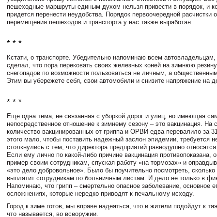
пешеходные маршруты единым духом нельзя привести в порядок, и ко
придется перенести неудобства. Порядок первоочередной расчистки 
перемещения пешеходов и транспорта у нас также выработан.
* * *
Кстати, о транспорте. Убедительно напоминаю всем автовладельцам, 
сделал, что пора перековать своих железных коней на зимнюю резину
снегопадов по возможности пользоваться не личным, а общественным
Этим вы убережете себя, свои автомобили и снизите напряжение на д
* * *
Еще одна тема, не связанная с уборкой дорог и улиц, но имеющая са
непосредственное отношение к зимнему сезону – это вакцинация. На с
количество вакцинированных от гриппа и ОРВИ едва перевалило за 3
этого мало, чтобы поставить надежный заслон эпидемии, требуется 
столкнулись с тем, что директора предприятий равнодушно относятся 
Если ему лично по какой-либо причине вакцинация противопоказана, о
пример своим сотрудникам, спуская работу «на тормозах» и оправдыв
«это дело добровольное». Было бы поучительно посмотреть, сколько 
выплатит сотрудникам по больничным листам. И дело не только в фи
Напоминаю, что грипп – смертельно опасное заболевание, основное ег
осложнениях, которые нередко приводят к печальному исходу.
Город к зиме готов, мы вправе надеяться, что и жители подойдут к тя
что называется, во всеоружии.