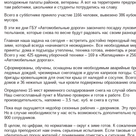
молодежные палаты районов, ветераны. А вот на территориях предпри
там работники, школьники и студенты потрудились на славу.
Всего в субботнике приняло участие 1166 человек, вывезено 386 кубо
мусора.
В эти же дни ГБУ «Автомобильные дороги» закончило посадку лукови
тюльпанов, которые снова по весне будут радовать нас своим разноц
Главная наша задача на сегодня – встретить достойно переходный пер
зиме, который всегда «начинается неожиданно». Все необходимые ме
приняты: дома и подъезды утеплены, техника готова, инвентарь и реа
Всего у нас 425 единиц уборочной техники – 169 в «Жилищнике» и 256
«Автомобильных дорогах».
Сформированы, обучены, оснащены всем необходимым аварийные бр
ледяных дождей, чрезмерных снегопадов и других капризов погоды. 
бригады кровельщиков для очистки крыш от наледей и сосулек. Всего
домов и 36 нежилых зданий, чьи кровли подвержены образованию опа
Определено 15 мест временного складирования снега на случай обил
Наш снегосплавный пункт в Малино проверен и готов к работе. Его
производительность, напомню – 3,5 тыс. куб. м снега в сутки.
Пока еще ощущается недобор сезонных рабочих – дворников. Эту пр
Но в случае необходимости у нас есть возможность дополнительно п
900 сотрудников.
В целом, по цифрам, по нормативам – округ к зиме готов. К сожалению
погода преподносит нам очень серьезные испытания. Если таковые сл
убедительно прошу жителей с пониманием отнестись к ситуации. Все 