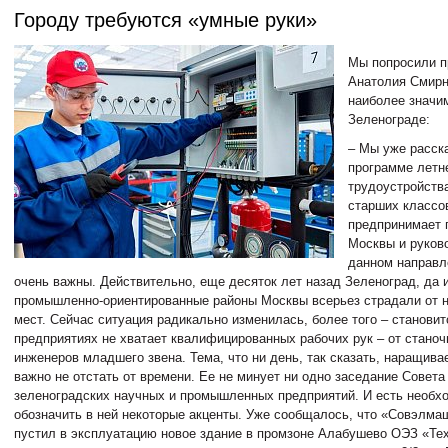
Городу требуются «умные руки»
Мы попросили 
Анатолия Смирн
наиболее значи
Зеленограде:
– Мы уже расск
программе летн
трудоустройств
старших классов
предпринимает 
Москвы и руково
данном направл
очень важны. Действительно, еще десяток лет назад Зеленоград, да 
промышленно-ориентированные районы Москвы всерьез страдали от н
мест. Сейчас ситуация радикально изменилась, более того – становит
предприятиях не хватает квалифицированных рабочих рук – от станоч
инженеров младшего звена. Тема, что ни день, так сказать, наращива
важно не отстать от времени. Ее не минует ни одно заседание Совета
зеленоградских научных и промышленных предприятий. И есть необх
обозначить в ней некоторые акценты. Уже сообщалось, что «Совэлма
пустил в эксплуатацию новое здание в промзоне Алабушево ОЭЗ «Те