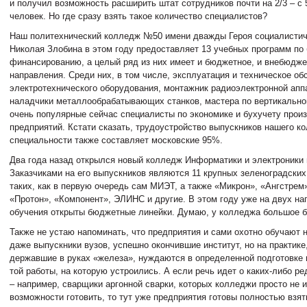
и получил возможность расширить штат сотрудников почти на 2/3 – с 
человек. Но где сразу взять такое количество специалистов?
Наш политехнический колледж №50 имени дважды Героя социалистич
Николая Злобина в этом году предоставляет 13 учебных программ п
финансированию, а целый ряд из них имеет и бюджетное, и внебюдже
направления. Среди них, в том числе, эксплуатация и техническое о
электротехнического оборудования, монтажник радиоэлектронной апп
наладчики металлообрабатывающих станков, мастера по вертикально
очень популярные сейчас специалисты по экономике и бухучету прои
предприятий. Кстати сказать, трудоустройство выпускников нашего к
специальности также составляет московские 95%.
Два года назад открылся новый колледж Информатики и электроники
Заказчиками на его выпускников являются 11 крупных зеленоградских
таких, как в первую очередь сам МИЭТ, а также «Микрон», «Ангстре
«Протон», «Компонент», ЭЛИНС и другие. В этом году уже на двух н
обучения открыты бюджетные линейки. Думаю, у колледжа большое 
Также не устаю напоминать, что предприятия и сами охотно обучают 
даже выпускники вузов, успешно окончившие институт, но на практике,
державшие в руках «железа», нуждаются в определенной подготовке
той работы, на которую устроились. А если речь идет о каких-либо р
– например, сварщики аргонной сварки, которых колледжи просто не 
возможности готовить, то тут уже предприятия готовы полностью взят