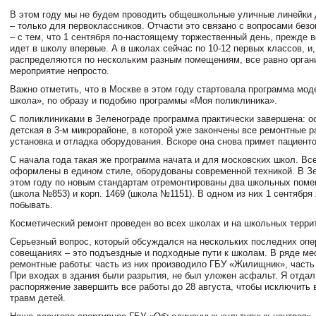
В этом году мы не будем проводить общешкольные уличные линейки 
– только для первоклассников. Отчасти это связано с вопросами безо
– с тем, что 1 сентября по-настоящему торжественный день, прежде вс
идет в школу впервые. А в школах сейчас по 10-12 первых классов, и,
распределяются по нескольким разным помещениям, все равно органи
мероприятие непросто.
Важно отметить, что в Москве в этом году стартовала программа мо
школа», по образу и подобию программы «Моя поликлиника».
С поликлиниками в Зеленограде программа практически завершена: о
детская в 3-м микрорайоне, в которой уже закончены все ремонтные р
установка и отладка оборудования. Вскоре она снова примет пациенто
С начала года такая же программа начата и для московских школ. Вс
оформлены в едином стиле, оборудованы современной техникой. В З
этом году по новым стандартам отремонтированы два школьных помещ
(школа №853) и корп. 1469 (школа №1151). В одном из них 1 сентября
побывать.
Косметический ремонт проведен во всех школах и на школьных терри
Серьезный вопрос, который обсуждался на нескольких последних оп
совещаниях – это подъездные и подходные пути к школам. В ряде ме
ремонтные работы: часть из них производило ГБУ «Жилищник», част
При входах в здания были разрытия, не был уложен асфальт. Я отдал
распоряжение завершить все работы до 28 августа, чтобы исключить 
травм детей.