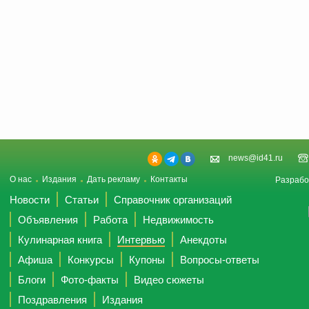
news@id41.ru
О нас
Издания
Дать рекламу
Контакты
Разрабо
Новости
Статьи
Справочник организаций
Объявления
Работа
Недвижимость
Кулинарная книга
Интервью
Анекдоты
Афиша
Конкурсы
Купоны
Вопросы-ответы
Блоги
Фото-факты
Видео сюжеты
Поздравления
Издания