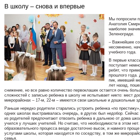
В школу – снова и впервые
Мы попросили 
Анатолия Смирн
наиболее значи
Зеленограде.
– Важнейшее со
несомненно, на
учебного года.
В первые классы
поступает немно
ребят, что прим
прошлого года.
пик, имевший м
лет назад, поше
снижение, но все равно количество первоклашек остается очень боль
сложностей с записью ребенка в школу не испытывает никто: мест до
микрорайонах – 17-м, 22-м – имеются свои школьные и дошкольные з
Раньше нередко родители старались устроить ребенка «по престижу», 
одних школах выстраивалась очередь, в других был недобор. Сейчас
из родителей предпочитают отвозить ребенка в дальнюю от дома школ
учился у лучших учителей. Но считаю, что необходимости в этом нет.
образовательного процесса везде достаточно высок, и намного проще
услугами школы, которая находится по соседству, в том же микрорайо
семья.