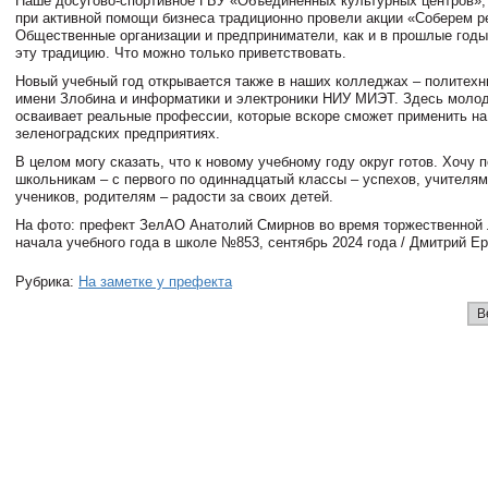
Наше досугово-спортивное ГБУ «Объединенных культурных центров»,
при активной помощи бизнеса традиционно провели акции «Соберем р
Общественные организации и предприниматели, как и в прошлые год
эту традицию. Что можно только приветствовать.
Новый учебный год открывается также в наших колледжах – политех
имени Злобина и информатики и электроники НИУ МИЭТ. Здесь моло
осваивает реальные профессии, которые вскоре сможет применить на
зеленоградских предприятиях.
В целом могу сказать, что к новому учебному году округ готов. Хочу 
школьникам – с первого по одиннадцатый классы – успехов, учителя
учеников, родителям – радости за своих детей.
На фото: префект ЗелАО Анатолий Смирнов во время торжественной 
начала учебного года в школе №853, сентябрь 2024 года / Дмитрий Е
Рубрика:
На заметке у префекта
В