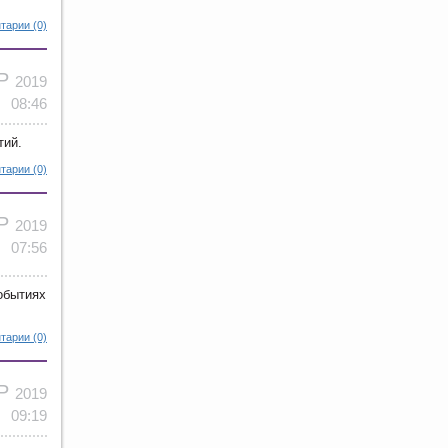
тарии (0)
ПР
2019
08:46
тий.
тарии (0)
ПР
2019
07:56
обытиях
тарии (0)
ПР
2019
09:19