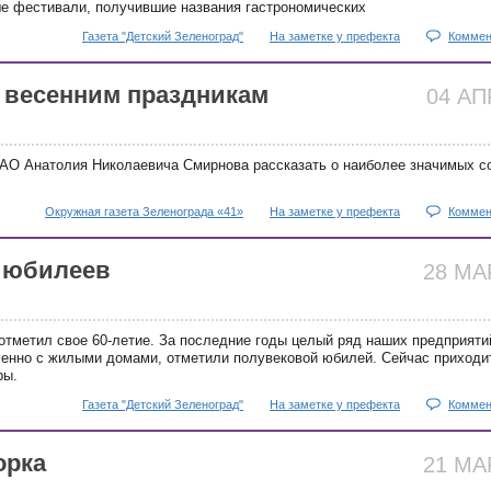
е фестивали, получившие названия гастрономических
Газета "Детский Зеленоград"
На заметке у префекта
Коммен
к весенним праздникам
04 А
АО Анатолия Николаевича Смирнова рассказать о наиболее значимых с
Окружная газета Зеленограда «41»
На заметке у префекта
Коммен
 юбилеев
28 М
отметил свое 60-летие. За последние годы целый ряд наших предприяти
енно с жилыми домами, отметили полувековой юбилей. Сейчас приходи
ры.
Газета "Детский Зеленоград"
На заметке у префекта
Коммен
орка
21 М