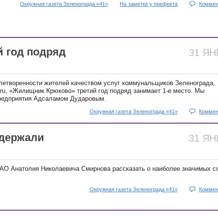
Окружная газета Зеленограда «41»
На заметке у префекта
Коммен
й год подряд
31 Я
летворенности жителей качеством услуг коммунальщиков Зеленограда,
.ru, «Жилищник Крюково» третий год подряд занимает 1-е место. Мы
предприятия Адсаламом Дударовым.
Окружная газета Зеленограда «41»
Коммен
ыдержали
31 Я
АО Анатолия Николаевича Смирнова рассказать о наиболее значимых с
Окружная газета Зеленограда «41»
Коммен