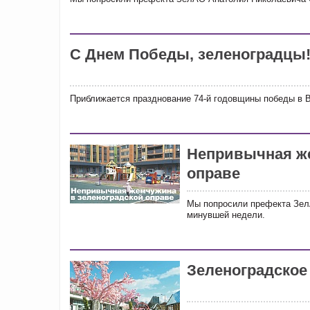
С Днем Победы, зеленоградцы
Приближается празднование 74-й годовщины победы в В
Непривычная же
оправе
Мы попросили префекта Зел
минувшей недели.
Зеленоградское