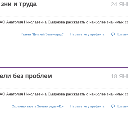
зни и труда
24 Я
АО Анатолия Николаевича Смирнова рассказать о наиболее значимых с
Газета "Детский Зеленоград"
На заметке у префекта
Коммен
ели без проблем
18 Я
АО Анатолия Николаевича Смирнова рассказать о наиболее значимых с
Окружная газета Зеленограда «41»
На заметке у префекта
Коммен