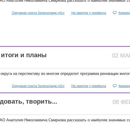
АО Анатолия Николаевича Смирнова рассказать о наиболее значимых с
Окружная газета Зеленограда «41»
На заметке у префекта
Коммен
 итоги и планы
02 М
 округа на перспективу во многом определит программа реновации жило
Окружная газета Зеленограда «41»
На заметке у префекта
Коммен
довать, творить...
08 Ф
АО Анатолия Николаевича Смирнова рассказать о наиболее значимых с