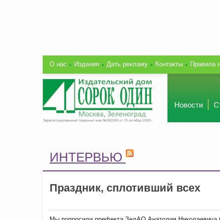
О нас
Издания
Дать рекламу
Контакты
Правила 
Новости
С
ИНТЕРВЬЮ
Праздник, сплотивший всех
Мы попросили префекта ЗелАО Анатолия Николаевича С