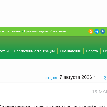
использования
Правила подачи объявлений
татьи
Справочник организаций
Объявления
Работа
Н
7 августа 2026
г
сегодня:
18 М
мирнова рассказать о наиболее значимых событиях минувшей недели.