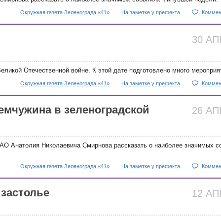
Окружная газета Зеленограда «41»
На заметке у префекта
Коммен
!
30 А
еликой Отечественной войне. К этой дате подготовлено много мероприя
Окружная газета Зеленограда «41»
На заметке у префекта
Коммен
мчужина в зеленоградской
26 А
АО Анатолия Николаевича Смирнова рассказать о наиболее значимых с
Окружная газета Зеленограда «41»
На заметке у префекта
Коммен
 застолье
12 А