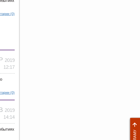
обытиях
тарии (0)
АР
2019
12:17
го
тарии (0)
ЕВ
2019
14:14
обытиях