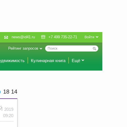
news@id41.ru
+7 499 735-22-71
Войти
Рейтинг запросов
едвижимость
Кулинарная книга
Ещё
18:14
АЙ
2019
09:20