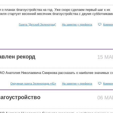
 о планах благоустройства на год. Уже скоро сделаем первый шаг к их
реля стартует весенний месячник благоустройства с двумя субботниками
Газета "Детский Зеленоград"
На заметке у префекта
Коммен
авлен рекорд
15 М
АО Анатолия Николаевича Смирнова рассказать о наиболее значимых с
Окружная газета Зеленограда «41»
На заметке у префекта
Коммен
агоустройство
06 М