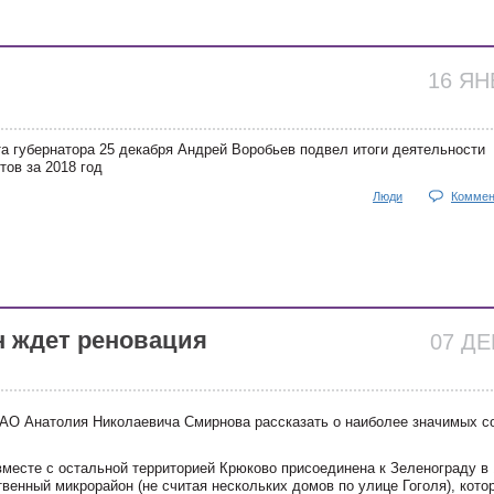
16 Я
а губернатора 25 декабря Андрей Воробьев подвел итоги деятельности
ов за 2018 год
Люди
Коммен
н ждет реновация
07 Д
АО Анатолия Николаевича Смирнова рассказать о наиболее значимых с
вместе с остальной территорией Крюково присоединена к Зеленограду в
твенный микрорайон (не считая нескольких домов по улице Гоголя), кото