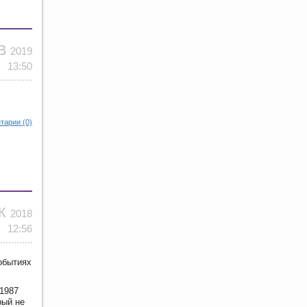
НВ
2019
13:50
тарии (0)
ЕК
2018
12:56
обытиях
 1987
рый не