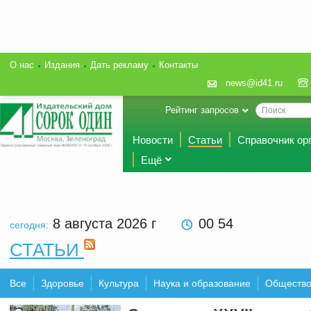
О нас
Издания
Дать рекламу
Контакты
news@id41.ru
Рейтинг запросов
Новости
Статьи
Справочник ор
Ещё
8 августа 2026
г
00 54
сегодня:
СТАТЬИ
Все
Здоровье
Культура
Наука и образование
Обществ