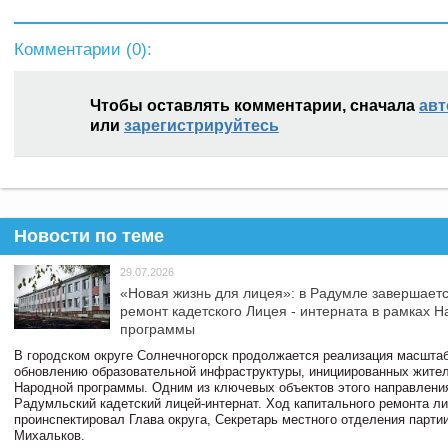
Комментарии (
0
):
Чтобы оставлять комментарии, сначала
авт
или
зарегистрируйтесь
Новости по теме
29.07.2026
«Новая жизнь для лицея»: в Радумле завершает
ремонт кадетского Лицея - интерната в рамках 
программы
В городском округе Солнечногорск продолжается реализация масштаб
обновлению образовательной инфраструктуры, инициированных жите
Народной программы. Одним из ключевых объектов этого направлени
Радумльский кадетский лицей-интернат. Ход капитального ремонта л
проинспектировал Глава округа, Секретарь местного отделения парти
Михальков.