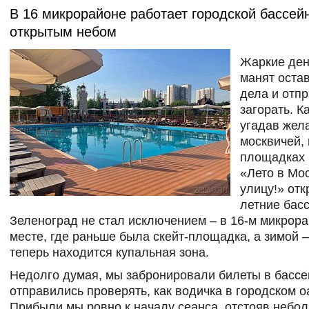
В 16 микрорайоне работает городской бассей
открытым небом
Жаркие ден
манят остав
дела и отп
загорать. К
угадав жел
москвичей, 
площадках 
«Лето в Мос
улицу!» от
летние бас
Зеленоград не стал исключением – в 16-м микрора
месте, где раньше была скейт-площадка, а зимой –
теперь находится купальная зона.
Недолго думая, мы забронировали билеты в бассе
отправились проверять, как водичка в городском о
Прибыли мы ровно к началу сеанса, отстояв небо