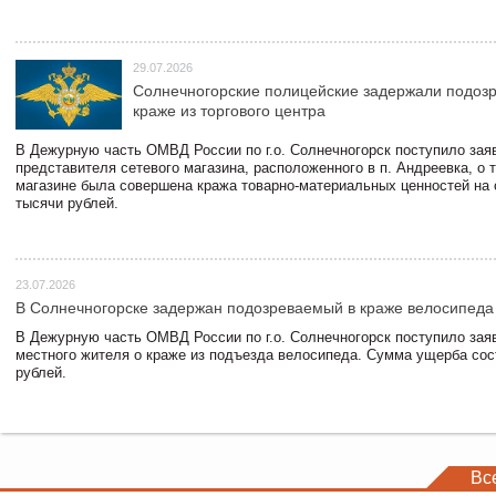
29.07.2026
Солнечногорские полицейские задержали подоз
краже из торгового центра
В Дежурную часть ОМВД России по г.о. Солнечногорск поступило зая
представителя сетевого магазина, расположенного в п. Андреевка, о т
магазине была совершена кража товарно-материальных ценностей на
тысячи рублей.
23.07.2026
В Солнечногорске задержан подозреваемый в краже велосипеда
В Дежурную часть ОМВД России по г.о. Солнечногорск поступило зая
местного жителя о краже из подъезда велосипеда. Сумма ущерба сос
рублей.
Вс