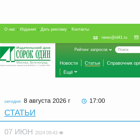
О нас
Издания
Дать рекламу
Контакты
news@id41.ru
Рейтинг запросов
Новости
Статьи
Справочник ор
Ещё
8 августа 2026
г
17:00
сегодня:
СТАТЬИ
07 ИЮН
2024 09:43