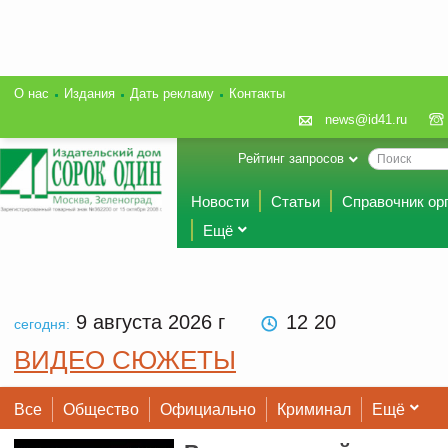
О нас
Издания
Дать рекламу
Контакты
news@id41.ru
Рейтинг запросов
Новости
Статьи
Справочник ор
Ещё
9 августа 2026
г
12:20
сегодня:
ВИДЕО СЮЖЕТЫ
Все
Общество
Официально
Криминал
Ещё