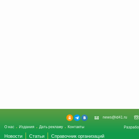
news@id41.ru
О нас
Издания
Дать рекламу
Контакты
Разрабо
Новости
Статьи
Справочник организаций