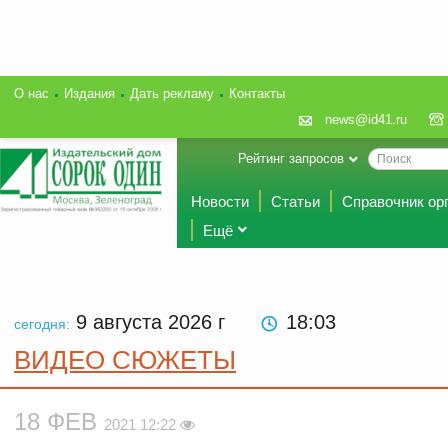
О нас
Издания
Дать рекламу
Контакты
news@id41.ru
Рейтинг запросов
Новости
Статьи
Справочник ор
Ещё
9 августа 2026
г
18:03
сегодня:
ВИДЕО СЮЖЕТЫ
18 ФЕВ
2021 12:22