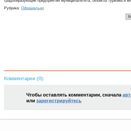
градообразующие предприятия муниципалитета, объекты туризма и мн
Рубрика:
Официально
В
Комментарии (
0
):
Чтобы оставлять комментарии, сначала
авт
или
зарегистрируйтесь