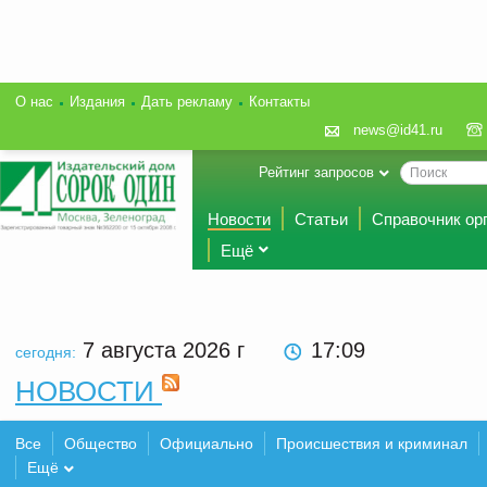
О нас
Издания
Дать рекламу
Контакты
news@id41.ru
Рейтинг запросов
Новости
Статьи
Справочник ор
Ещё
7 августа 2026
г
17:09
сегодня:
НОВОСТИ
Все
Общество
Официально
Происшествия и криминал
Ещё