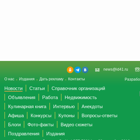
news@id41.ru
О нас
Издания
Дать рекламу
Контакты
Разрабо
Новости
Статьи
Справочник организаций
Объявления
Работа
Недвижимость
Кулинарная книга
Интервью
Анекдоты
Афиша
Конкурсы
Купоны
Вопросы-ответы
Блоги
Фото-факты
Видео сюжеты
Поздравления
Издания