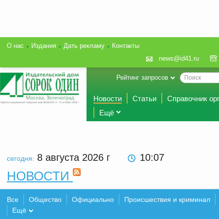
О нас
Издания
Дать рекламу
Контакты
news@id41.ru
Рейтинг запросов
Новости
Статьи
Справочник ор
Ещё
8 августа 2026
г
10:07
сегодня:
НОВОСТИ
Все
Общество
Официально
Происшествия и криминал
Ещё