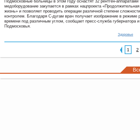
Подмосковные больницы в этом году оснастят 32 рентген-аппаратами 
медоборудование закупается в рамках нацпроекта «Продолжительная 
жизнь» и позволяет проводить операции различной степени сложности
контролем. Благодаря С-дугам врач получает изображение в режиме 
времени под различным углом, сообщает пресс-служба губернатора и
Подмосковья.
Здоровье
1
2
Вс