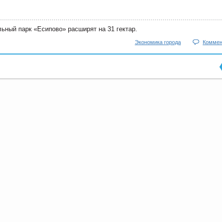
ьный парк «Есипово» расширят на 31 гектар.
Экономика города
Коммен