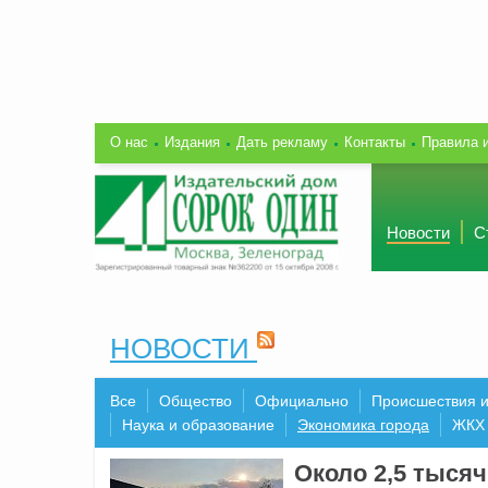
О нас
Издания
Дать рекламу
Контакты
Правила 
Новости
С
НОВОСТИ
Все
Общество
Официально
Происшествия 
Наука и образование
Экономика города
ЖКХ
Около 2,5 тысяч