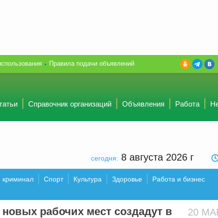
использования
Правила подачи объявлений
татьи
Справочник организаций
Объявления
Работа
Н
8 августа 2026
г
сегодня:
и криминал
Спорт
Культура
Здоровье
Работа и бизнес
 новых рабочих мест создадут в
20 М