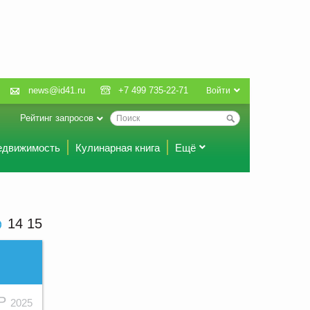
news@id41.ru
+7 499 735-22-71
Войти
Рейтинг запросов
едвижимость
Кулинарная книга
Ещё
14 15
АР
2025