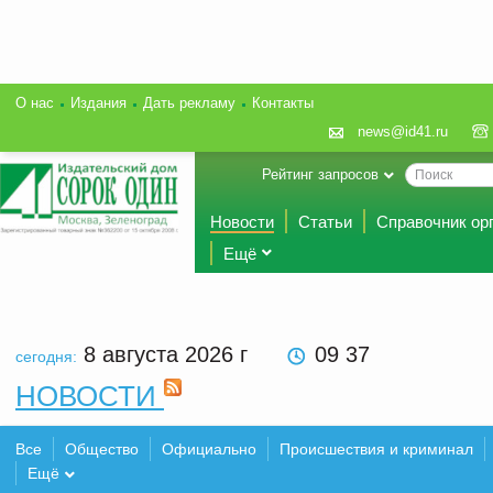
О нас
Издания
Дать рекламу
Контакты
news@id41.ru
Рейтинг запросов
Новости
Статьи
Справочник ор
Ещё
8 августа 2026
г
09 37
сегодня:
НОВОСТИ
Все
Общество
Официально
Происшествия и криминал
Ещё