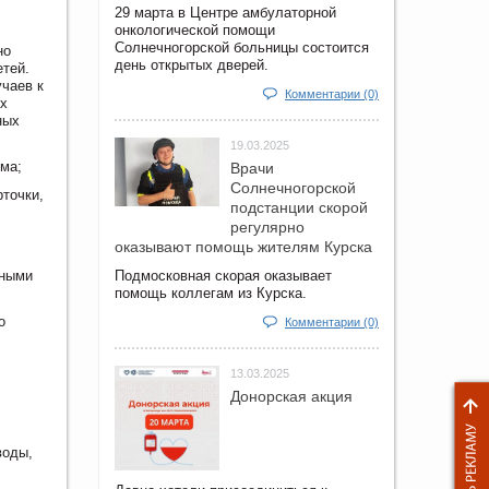
29 марта в Центре амбулаторной
онкологической помощи
Солнечногорской больницы состоится
но
день открытых дверей.
етей.
учаев к
Комментарии (0)
их
ных
19.03.2025
ума;
Врачи
Солнечногорской
точки,
подстанции скорой
регулярно
оказывают помощь жителям Курска
тными
Подмосковная скорая оказывает
помощь коллегам из Курска.
о
Комментарии (0)
13.03.2025
Донорская акция
воды,