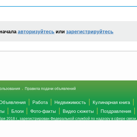
сначала
авторизуйтесь
или
зарегистрируйтесь
ользования
Правила подачи объявлений
Объявления
Работа
Недвижимость
Кулинарная книга
ты
Блоги
Фото-факты
Видео сюжеты
Поздравления
ря 2018 г., зарегистрирован Федеральной службой по надзору в сфере связ
(Роскомнадзор).