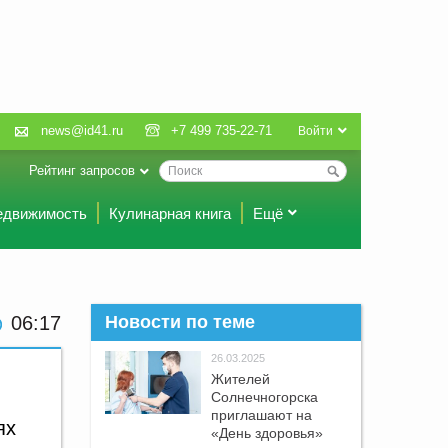
news@id41.ru
+7 499 735-22-71
Войти
Рейтинг запросов
едвижимость
Кулинарная книга
Ещё
06:17
Новости по теме
26.03.2025
Жителей
Солнечногорска
приглашают на
ях
«День здоровья»