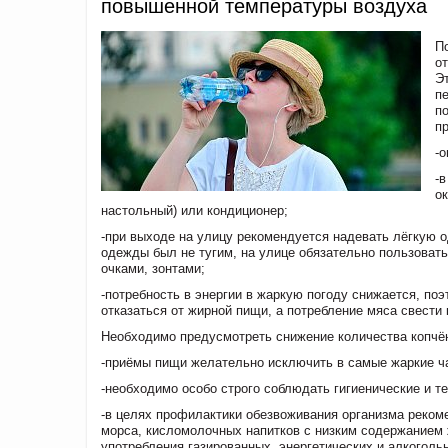
повышенной температуры воздуха
П
о
Э
п
п
п
-
-
о
настольный) или кондиционер;
-при выходе на улицу рекомендуется надевать лёгкую о
одежды был не тугим, на улице обязательно пользовать
очками, зонтами;
-потребность в энергии в жаркую погоду снижается, по
отказаться от жирной пищи, а потребление мяса свести
Необходимо предусмотреть снижение количества копчён
-приёмы пищи желательно исключить в самые жаркие час
-необходимо особо строго соблюдать гигиенические и т
-в целях профилактики обезвоживания организма реком
морса, кисломолочных напитков с низким содержанием ж
употребления газированных, энергетических и алкоголь