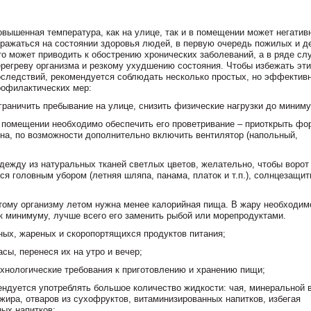
овышенная температура, как на улице, так и в помещении может негатив
тражаться на состоянии здоровья людей, в первую очередь пожилых и д
то может приводить к обострению хронических заболеваний, а в ряде сл
ерегреву организма и резкому ухудшению состояния. Чтобы избежать эт
оследствий, рекомендуется соблюдать несколько простых, но эффектив
рофилактических мер:
ограничить пребывание на улице, снизить физические нагрузки до миним
в помещении необходимо обеспечить его проветривание – приоткрыть фор
кна, по возможности дополнительно включить вентилятор (напольный,
дежду из натуральных тканей светлых цветов, желательно, чтобы ворот
ся головным убором (летняя шляпа, панама, платок и т.п.), солнцезащи
этому организму летом нужна менее калорийная пища. В жару необходим
 к минимуму, лучше всего его заменить рыбой или морепродуктами.
ых, жареных и скоропортящихся продуктов питания;
ы, перенеся их на утро и вечер;
ехнологические требования к приготовлению и хранению пищи;
ендуется употреблять большое количество жидкости: чая, минеральной 
ира, отваров из сухофруктов, витаминизированных напитков, избегая
ных напитков;