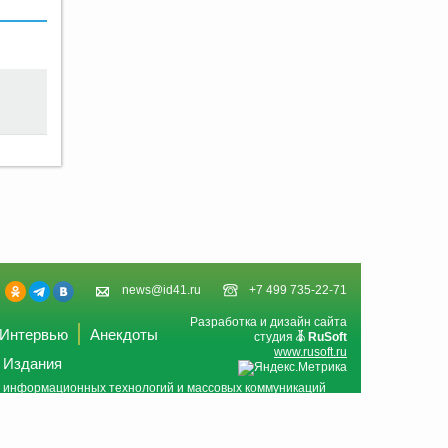
news@id41.ru
+7 499 735-22-71
Разработка и дизайн сайта
Интервью
Анекдоты
студия
RuSoft
www.rusoft.ru
Издания
и, информационных технологий и массовых коммуникаций