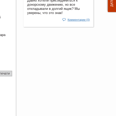
Давно хотели присоединиться к
донорскому движению, но все
откладывали в долгий ящик? Мы
уверены, что это знак!
й
Комментарии (0)
жара
печати