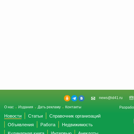
news@id41.ru
О нас
Издания
Дать рекламу
Контакты
Разрабо
Новости
Статьи
Справочник организаций
Объявления
Работа
Недвижимость
Кулинарная книга
Интервью
Анекдоты