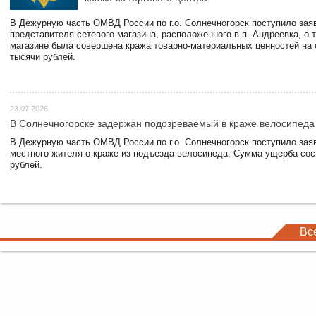
В Дежурную часть ОМВД России по г.о. Солнечногорск поступило зая
представителя сетевого магазина, расположенного в п. Андреевка, о т
магазине была совершена кража товарно-материальных ценностей на
тысячи рублей.
23.07.2026
В Солнечногорске задержан подозреваемый в краже велосипеда
В Дежурную часть ОМВД России по г.о. Солнечногорск поступило зая
местного жителя о краже из подъезда велосипеда. Сумма ущерба сос
рублей.
Вс