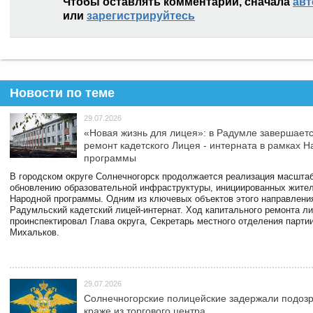
Чтобы оставлять комментарии, сначала
авт
или
зарегистрируйтесь
Новости по теме
29.07.2026
«Новая жизнь для лицея»: в Радумле завершает
ремонт кадетского Лицея - интерната в рамках 
программы
В городском округе Солнечногорск продолжается реализация масштаб
обновлению образовательной инфраструктуры, инициированных жите
Народной программы. Одним из ключевых объектов этого направлени
Радумльский кадетский лицей-интернат. Ход капитального ремонта л
проинспектировал Глава округа, Секретарь местного отделения парти
Михальков.
29.07.2026
Солнечногорские полицейские задержали подоз
краже из торгового центра