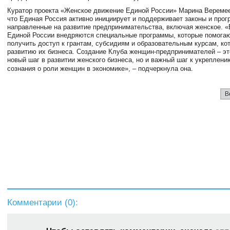
Куратор проекта «Женское движение Единой России» Марина Веремее
что Единая Россия активно инициирует и поддерживает законы и прог
направленные на развитие предпринимательства, включая женское. 
Единой России внедряются специальные программы, которые помога
получить доступ к грантам, субсидиям и образовательным курсам, ко
развитию их бизнеса. Создание Клуба женщин-предпринимателей – эт
новый шаг в развитии женского бизнеса, но и важный шаг к укреплен
сознания о роли женщин в экономике», – подчеркнула она.
В
Комментарии (
0
):