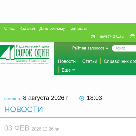
О нас
Издания
Дать рекламу
Контакты
news@id41.ru
Рейтинг запросов
Новости
Статьи
Справочник ор
Ещё
8 августа 2026
г
18:03
сегодня:
НОВОСТИ
03 ФЕВ
2026 12:26