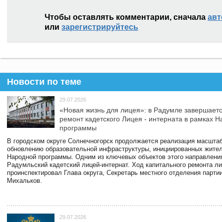
Чтобы оставлять комментарии, сначала
авт
или
зарегистрируйтесь
Новости по теме
29.07.2026
«Новая жизнь для лицея»: в Радумле завершает
ремонт кадетского Лицея - интерната в рамках 
программы
В городском округе Солнечногорск продолжается реализация масштаб
обновлению образовательной инфраструктуры, инициированных жите
Народной программы. Одним из ключевых объектов этого направлени
Радумльский кадетский лицей-интернат. Ход капитального ремонта л
проинспектировал Глава округа, Секретарь местного отделения парти
Михальков.
29.07.2026