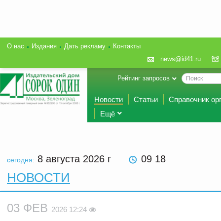
О нас
Издания
Дать рекламу
Контакты
news@id41.ru
Рейтинг запросов
Новости
Статьи
Справочник ор
Ещё
8 августа 2026
г
09 18
сегодня:
НОВОСТИ
03 ФЕВ
2026 12:24