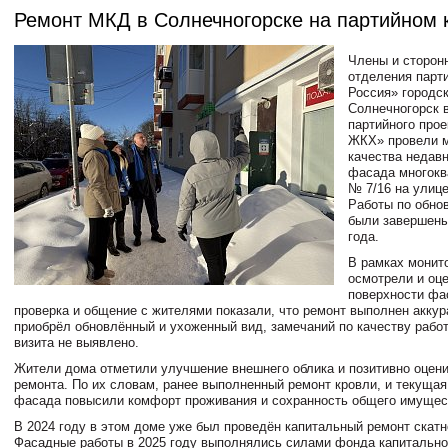
Ремонт МКД в Солнечногорске на партийном 
Члены и сторон
отделения парт
Россия» городск
Солнечногорск 
партийного про
ЖКХ» провели м
качества недав
фасада многокв
№ 7/16 на улице
Работы по обно
были завершены
года.
В рамках монит
осмотрели и оц
поверхности фа
проверка и общение с жителями показали, что ремонт выполнен аккур
приобрёл обновлённый и ухоженный вид, замечаний по качеству рабо
визита не выявлено.
Жители дома отметили улучшение внешнего облика и позитивно оцен
ремонта. По их словам, ранее выполненный ремонт кровли, и текущая
фасада повысили комфорт проживания и сохранность общего имущес
В 2024 году в этом доме уже был проведён капитальный ремонт скатн
Фасадные работы в 2025 году выполнялись силами фонда капитально