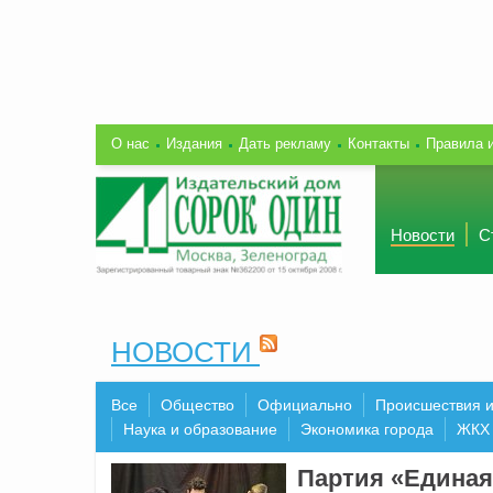
О нас
Издания
Дать рекламу
Контакты
Правила 
Новости
С
НОВОСТИ
Все
Общество
Официально
Происшествия 
Наука и образование
Экономика города
ЖКХ
Партия «Единая