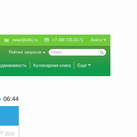
news@id41.ru
+7 499 735-22-71
Войти
Рейтинг запросов
едвижимость
Кулинарная книга
Ещё
06 44
АР
2026