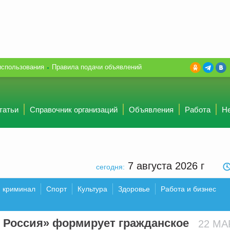
использования
Правила подачи объявлений
татьи
Справочник организаций
Объявления
Работа
Н
7 августа 2026
г
сегодня:
и криминал
Спорт
Культура
Здоровье
Работа и бизнес
 Россия» формирует гражданское
22 М