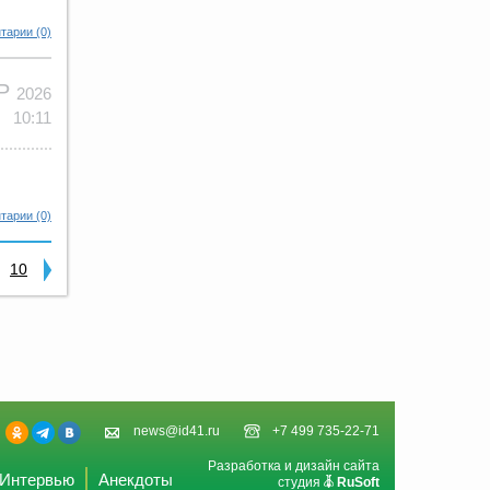
тарии (0)
АР
2026
10:11
тарии (0)
10
news@id41.ru
+7 499 735-22-71
Разработка и дизайн сайта
Интервью
Анекдоты
студия
RuSoft