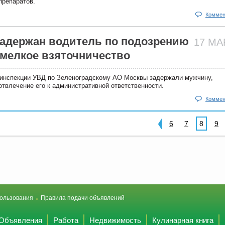
препаратов.
Коммен
задержан водитель по подозрению
17 М
 мелкое взяточничество
инспекции УВД по Зеленоградскому АО Москвы задержали мужчину,
отвлечение его к административной ответственности.
Коммен
6
7
8
9
ользования
Правила подачи объявлений
Объявления
Работа
Недвижимость
Кулинарная книга