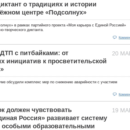
диктант о традициях и истории
ёжном центре «Подсолнух»
лнух» в рамках партийного проекта «Моя карьера с Единой Россией»
но-творческого диктанта.
Коммен
ДТП с питбайками: от
20 М
х инициатив к просветительской
х»
уме обсудили комплекс мер по снижению аварийности с участием
Коммен
к должен чувствовать
19 М
диная Россия» развивает систему
с особыми образовательными